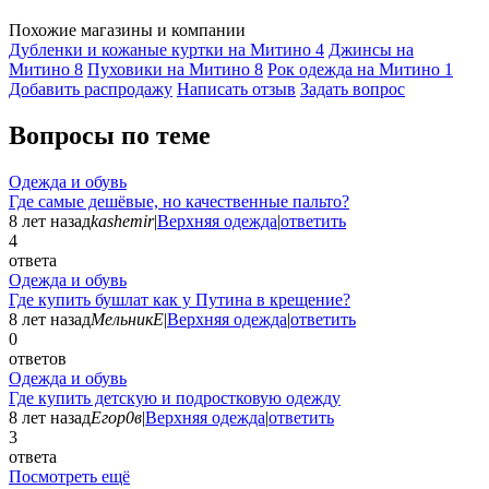
Похожие магазины и компании
Дубленки и кожаные куртки на Митино
4
Джинсы на
Митино
8
Пуховики на Митино
8
Рок одежда на Митино
1
Добавить раcпродажу
Написать отзыв
Задать вопрос
Вопросы по теме
Одежда и обувь
Где самые дешёвые, но качественные пальто?
8 лет назад
kashemir
|
Верхняя одежда
|
ответить
4
ответа
Одежда и обувь
Где купить бушлат как у Путина в крещение?
8 лет назад
МельникЕ
|
Верхняя одежда
|
ответить
0
ответов
Одежда и обувь
Где купить детскую и подростковую одежду
8 лет назад
Егор0в
|
Верхняя одежда
|
ответить
3
ответа
Посмотреть ещё