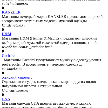
caterinaleman.ru
0
KANZLER
Магазины немецкой марки KANZLER предлагают широкий
ассортимент актуальных моделей мужской одежды ...
kanzler-style.ru
0
H&M
Магазины H&M (Hennes & Mauritz) предлагают широкий
выбор модной мужской и женской одежды одноименной ...
www2.hm.com/ru_ru/index.html
0
Cacharel
Магазины Cacharel представляют мужскую одежду уровня
pret-a-porter. В ассортименте – верхняя одежда ...
cacharel.com
0
Ханский кашемир
Одежда, аксессуары, пледы из кашемира и других видов
натуральной шерсти. Официальный ...
khancashmere.ru
0
C&A
Магазин одежды C&A предлагает женскую, мужскую,
детскую одежду, женское нижнее белье, аксессуары от ...