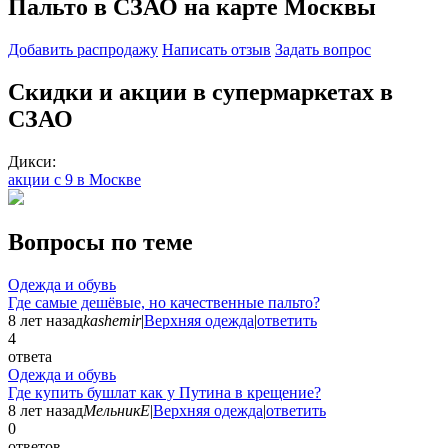
Пальто в СЗАО на карте Москвы
Добавить раcпродажу
Написать отзыв
Задать вопрос
Скидки и акции в супермаркетах в
СЗАО
Дикси:
акции с 9 в Москве
Вопросы по теме
Одежда и обувь
Где самые дешёвые, но качественные пальто?
8 лет назад
kashemir
|
Верхняя одежда
|
ответить
4
ответа
Одежда и обувь
Где купить бушлат как у Путина в крещение?
8 лет назад
МельникЕ
|
Верхняя одежда
|
ответить
0
ответов