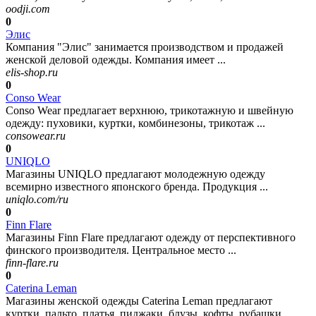
oodji.com
0
Элис
Компания "Элис" занимается производством и продажей
женской деловой одежды. Компания имеет ...
elis-shop.ru
0
Conso Wear
Conso Wear предлагает верхнюю, трикотажную и швейную
одежду: пуховики, куртки, комбинезоны, трикотаж ...
consowear.ru
0
UNIQLO
Магазины UNIQLO предлагают молодежную одежду
всемирно известного японского бренда. Продукция ...
uniqlo.com/ru
0
Finn Flare
Магазины Finn Flare предлагают одежду от перспективного
финского производителя. Центральное место ...
finn-flare.ru
0
Caterina Leman
Магазины женской одежды Caterina Leman предлагают
куртки, пальто, платья, пиджаки, блузы, кофты, рубашки ...