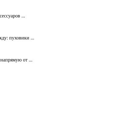
ессуаров ...
у: пуховики ...
напрямую от ...