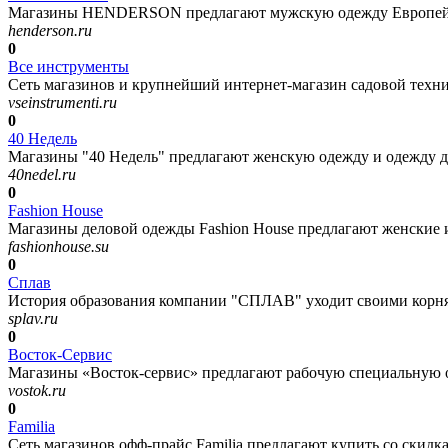
Магазины HENDERSON предлагают мужскую одежду Европейског
henderson.ru
0
Все инструменты
Сеть магазинов и крупнейший интернет-магазин садовой техник
vseinstrumenti.ru
0
40 Недель
Магазины "40 Недель" предлагают женскую одежду и одежду д
40nedel.ru
0
Fashion House
Магазины деловой одежды Fashion House предлагают женские и
fashionhouse.su
0
Сплав
История образования компании "СПЛАВ" уходит своими корнями
splav.ru
0
Восток-Сервис
Магазины «Восток-сервис» предлагают рабочую специальную од
vostok.ru
0
Familia
Сеть магазинов офф-прайс Familia предлагают купить со скидк