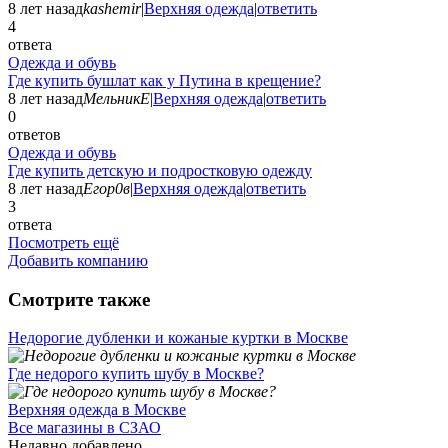
8 лет назад
kashemir
|
Верхняя одежда
|
ответить
4
ответа
Одежда и обувь
Где купить бушлат как у Путина в крещение?
8 лет назад
МельникЕ
|
Верхняя одежда
|
ответить
0
ответов
Одежда и обувь
Где купить детскую и подростковую одежду
8 лет назад
Егор0в
|
Верхняя одежда
|
ответить
3
ответа
Посмотреть ещё
Добавить компанию
Смотрите также
Недорогие дубленки и кожаные куртки в Москве
Где недорого купить шубу в Москве?
Верхняя одежда в Москве
Все магазины в СЗАО
Недавно добавлено