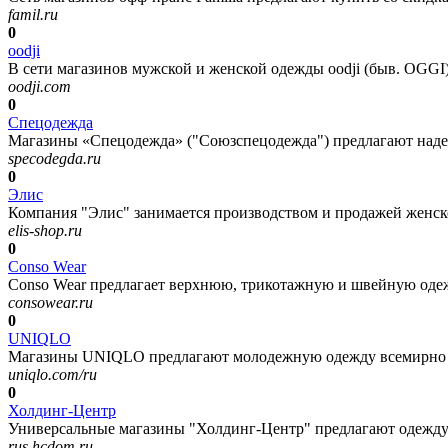
famil.ru
0
oodji
В сети магазинов мужской и женской одежды oodji (быв. OGGI)
oodji.com
0
Спецодежда
Магазины «Спецодежда» ("Союзспецодежда") предлагают надежн
specodegda.ru
0
Элис
Компания "Элис" занимается производством и продажей женско
elis-shop.ru
0
Conso Wear
Conso Wear предлагает верхнюю, трикотажную и швейную одежд
consowear.ru
0
UNIQLO
Магазины UNIQLO предлагают молодежную одежду всемирно из
uniqlo.com/ru
0
Холдинг-Центр
Универсальные магазины "Холдинг-Центр" предлагают одежду 
rus.hcdom.ru