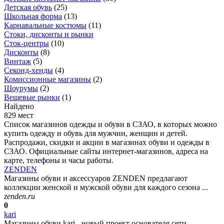
Детская обувь
(
25
)
Школьная форма
(
13
)
Карнавальные костюмы
(
11
)
Стоки, дисконты и рынки
Сток-центры
(
10
)
Дисконты
(
8
)
Винтаж
(
5
)
Секонд-хенды
(
4
)
Комиссионные магазины
(
2
)
Шоурумы
(
2
)
Вещевые рынки
(
1
)
Найдено
829 мест
Список магазинов одежды и обуви в СЗАО, в которых можно
купить одежду и обувь для мужчин, женщин и детей.
Распродажи, скидки и акции в магазинах обуви и одежды в
СЗАО. Официальные сайты интернет-магазинов, адреса на
карте, телефоны и часы работы.
ZENDEN
Магазины обуви и аксессуаров ZENDEN предлагают
коллекции женской и мужской обуви для каждого сезона ...
zenden.ru
0
kari
Магазины обуви kari - новый проект основателя сети