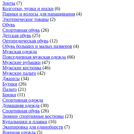
Зонты
(
7
)
Колготки, чулки и носки
(
6
)
Парики и волосы для наращивания
(
4
)
Эзотерические товары
(
2
)
Обувь
Спортивная обувь
(
26
)
Детская обувь
(
25
)
Ортопедическая обувь
(
12
)
Обувь больших и малых размеров
(
4
)
Мужская одежда
Повседневная мужская одежда
(
66
)
Мужские рубашки
(
47
)
Мужские костюмы
(
46
)
Мужские пальто
(
42
)
Джинсы
(
34
)
Бутики
(
26
)
Пальто
(
21
)
Брюки
(
11
)
Спортивная одежда
Домашняя одежда
(
30
)
Спортивная обувь
(
26
)
Зимние спортивные костюмы
(
23
)
Купальники и плавки
(
16
)
Экипировка для единоборств
(
7
)
Военная одежда
(
5
)