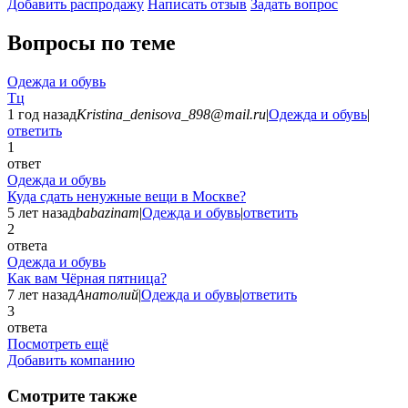
Добавить раcпродажу
Написать отзыв
Задать вопрос
Вопросы по теме
Одежда и обувь
Тц
1 год назад
Kristina_denisova_898@mail.ru
|
Одежда и обувь
|
ответить
1
ответ
Одежда и обувь
Куда сдать ненужные вещи в Москве?
5 лет назад
babazinam
|
Одежда и обувь
|
ответить
2
ответа
Одежда и обувь
Как вам Чёрная пятница?
7 лет назад
Анатолий
|
Одежда и обувь
|
ответить
3
ответа
Посмотреть ещё
Добавить компанию
Смотрите также