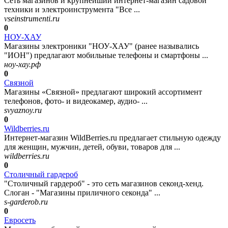
Сеть магазинов и крупнейший интернет-магазин садовой
техники и электроинструмента "Все ...
vseinstrumenti.ru
0
НОУ-ХАУ
Магазины электроники "НОУ-ХАУ" (ранее назывались
"ИОН") предлагают мобильные телефоны и смартфоны ...
ноу-хау.рф
0
Связной
Магазины «Связной» предлагают широкий ассортимент
телефонов, фото- и видеокамер, аудио- ...
svyaznoy.ru
0
Wildberries.ru
Интернет-магазин WildBerries.ru предлагает стильную одежду
для женщин, мужчин, детей, обуви, товаров для ...
wildberries.ru
0
Столичный гардероб
"Столичный гардероб" - это сеть магазинов секонд-хенд.
Слоган - "Магазины приличного секонда" ...
s-garderob.ru
0
Евросеть