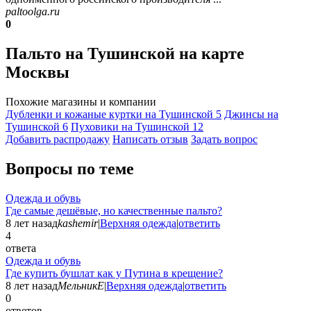
paltoolga.ru
0
Пальто на Тушинской на карте
Москвы
Похожие магазины и компании
Дубленки и кожаные куртки на Тушинской
5
Джинсы на
Тушинской
6
Пуховики на Тушинской
12
Добавить раcпродажу
Написать отзыв
Задать вопрос
Вопросы по теме
Одежда и обувь
Где самые дешёвые, но качественные пальто?
8 лет назад
kashemir
|
Верхняя одежда
|
ответить
4
ответа
Одежда и обувь
Где купить бушлат как у Путина в крещение?
8 лет назад
МельникЕ
|
Верхняя одежда
|
ответить
0
ответов