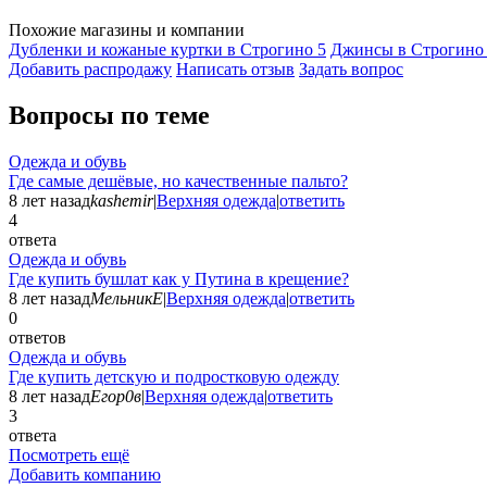
Похожие магазины и компании
Дубленки и кожаные куртки в Строгино
5
Джинсы в Строгин
Добавить раcпродажу
Написать отзыв
Задать вопрос
Вопросы по теме
Одежда и обувь
Где самые дешёвые, но качественные пальто?
8 лет назад
kashemir
|
Верхняя одежда
|
ответить
4
ответа
Одежда и обувь
Где купить бушлат как у Путина в крещение?
8 лет назад
МельникЕ
|
Верхняя одежда
|
ответить
0
ответов
Одежда и обувь
Где купить детскую и подростковую одежду
8 лет назад
Егор0в
|
Верхняя одежда
|
ответить
3
ответа
Посмотреть ещё
Добавить компанию