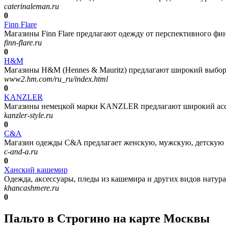
caterinaleman.ru
0
Finn Flare
Магазины Finn Flare предлагают одежду от перспективного фин
finn-flare.ru
0
H&M
Магазины H&M (Hennes & Mauritz) предлагают широкий выбор
www2.hm.com/ru_ru/index.html
0
KANZLER
Магазины немецкой марки KANZLER предлагают широкий ассо
kanzler-style.ru
0
C&A
Магазин одежды C&A предлагает женскую, мужскую, детскую од
c-and-a.ru
0
Ханский кашемир
Одежда, аксессуары, пледы из кашемира и других видов натур
khancashmere.ru
0
Пальто в Строгино на карте Москвы