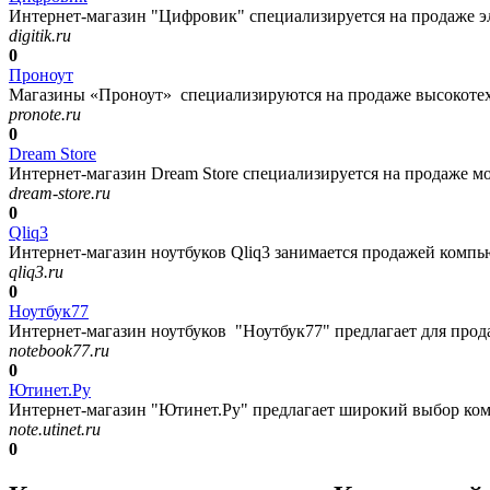
Интернет-магазин "Цифровик" специализируется на продаже эле
digitik.ru
0
Проноут
Магазины «Проноут» специализируются на продаже высокотех
pronote.ru
0
Dream Store
Интернет-магазин Dream Store специализируется на продаже мо
dream-store.ru
0
Qliq3
Интернет-магазин ноутбуков Qliq3 занимается продажей компь
qliq3.ru
0
Ноутбук77
Интернет-магазин ноутбуков "Ноутбук77" предлагает для прода
notebook77.ru
0
Ютинет.Ру
Интернет-магазин "Ютинет.Ру" предлагает широкий выбор ком
note.utinet.ru
0