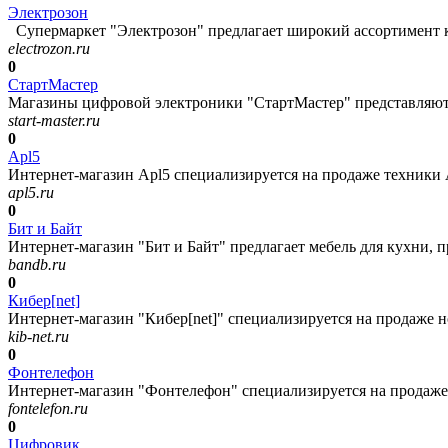
Электрозон
Супермаркет "Электрозон" предлагает широкий ассортимент к
electrozon.ru
0
СтартМастер
Магазины цифровой электроники "СтартМастер" представляют 
start-master.ru
0
Apl5
Интернет-магазин Apl5 специализируется на продаже техники Ap
apl5.ru
0
Бит и Байт
Интернет-магазин "Бит и Байт" предлагает мебель для кухни, пр
bandb.ru
0
Кибер[net]
Интернет-магазин "Кибер[net]" специализируется на продаже н
kib-net.ru
0
Фонтелефон
Интернет-магазин "Фонтелефон" специализируется на продаже 
fontelefon.ru
0
Цифровик