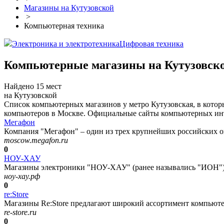
Магазины на Кутузовской
>
Компьютерная техника
Электроника и электротехника
Цифровая техника
Компьютерные магазины на Кутузовск
Найдено 15 мест
на Кутузовской
Список компьютерных магазинов у метро Кутузовская, в кото
компьютеров в Москве. Официальные сайты компьютерных интер
Мегафон
Компания "Мегафон" – один из трех крупнейших российских оп
moscow.megafon.ru
0
НОУ-ХАУ
Магазины электроники "НОУ-ХАУ" (ранее назывались "ИОН") 
ноу-хау.рф
0
re:Store
Магазины Re:Store предлагают широкий ассортимент компьютерн
re-store.ru
0