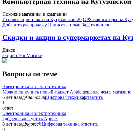
Компьютерная техника на Кутузовской
Похожие магазины и компании
Игровые приставки на Кутузовской
20
GPS-навигаторы на Кут
Добавить раcпродажу
Написать отзыв
Задать вопрос
Скидки и акции в супермаркетах на Ку
Дикси:
акции с 9 в Москве
Вопросы по теме
Электроника и электротехника
Можно ли купить новый гаджет Apple дешевле чем в магазине 
6 лет назад
Анатолий
|
Цифровая техника
|
ответить
1
ответ
Электроника и электротехника
Где дешевле купить Apple?
8 лет назад
bigoreck
|
Цифровая техника
|
ответить
0