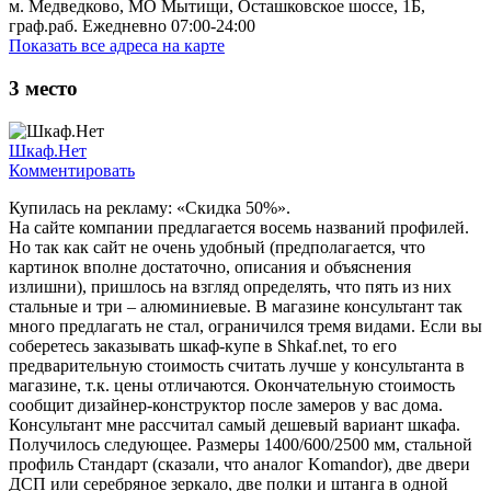
м. Медведково, МО Мытищи, Осташковское шоссе, 1Б,
граф.раб. Ежедневно 07:00-24:00
Показать все адреса на карте
3
место
Шкаф.Нет
Комментировать
Купилась на рекламу: «Скидка 50%».
На сайте компании предлагается восемь названий профилей.
Но так как сайт не очень удобный (предполагается, что
картинок вполне достаточно, описания и объяснения
излишни), пришлось на взгляд определять, что пять из них
стальные и три – алюминиевые. В магазине консультант так
много предлагать не стал, ограничился тремя видами. Если вы
соберетесь заказывать шкаф-купе в Shkaf.net, то его
предварительную стоимость считать лучше у консультанта в
магазине, т.к. цены отличаются. Окончательную стоимость
сообщит дизайнер-конструктор после замеров у вас дома.
Консультант мне рассчитал самый дешевый вариант шкафа.
Получилось следующее. Размеры 1400/600/2500 мм, стальной
профиль Стандарт (сказали, что аналог Komandor), две двери
ДСП или серебряное зеркало, две полки и штанга в одной