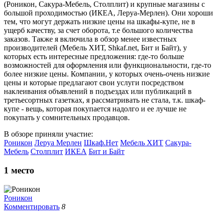
(Роникон, Сакура-Мебель, Столплит) и крупные магазины с
большой проходимостью (ИКЕА, Леруа-Мерлен). Они хороши
тем, что могут держать низкие цены на шкафы-купе, не в
ущерб качеству, за счет оборота, т.е большого количества
заказов. Также я включила в обзор менее известных
производителей (Мебель ХИТ, Shkaf.net, Бит и Байт), у
которых есть интересные предложения: где-то больше
возможностей для оформления или функциональности, где-то
более низкие цены. Компании, у которых очень-очень низкие
цены и которые предлагают свои услуги посредством
наклеивания объявлений в подъездах или публикаций в
третьесортных газетках, я рассматривать не стала, т.к. шкаф-
купе - вещь, которая покупается надолго и ее лучше не
покупать у сомнительных продавцов.
В обзоре приняли участие:
Роникон
Леруа Мерлен
Шкаф.Нет
Мебель ХИТ
Сакура-
Мебель
Столплит
ИКЕА
Бит и Байт
1
место
Роникон
Комментировать
8