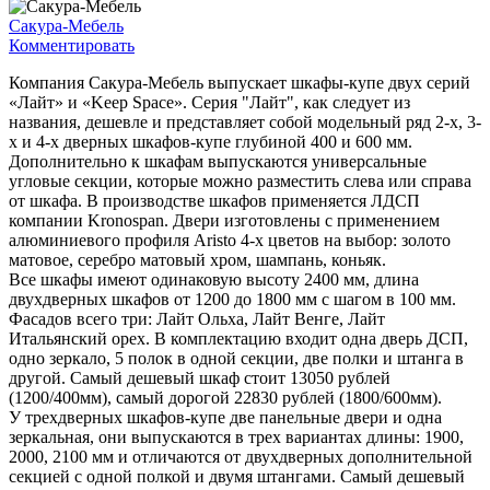
Сакура-Мебель
Комментировать
Компания Сакура-Мебель выпускает шкафы-купе двух серий
«Лайт» и «Keep Space». Серия "Лайт", как следует из
названия, дешевле и представляет собой модельный ряд 2-х, 3-
х и 4-х дверных шкафов-купе глубиной 400 и 600 мм.
Дополнительно к шкафам выпускаются универсальные
угловые секции, которые можно разместить слева или справа
от шкафа. В производстве шкафов применяется ЛДСП
компании Kronospan. Двери изготовлены с применением
алюминиевого профиля Aristo 4-х цветов на выбор: золото
матовое, серебро матовый хром, шампань, коньяк.
Все шкафы имеют одинаковую высоту 2400 мм, длина
двухдверных шкафов от 1200 до 1800 мм с шагом в 100 мм.
Фасадов всего три: Лайт Ольха, Лайт Венге, Лайт
Итальянский орех. В комплектацию входит одна дверь ДСП,
одно зеркало, 5 полок в одной секции, две полки и штанга в
другой. Самый дешевый шкаф стоит 13050 рублей
(1200/400мм), самый дорогой 22830 рублей (1800/600мм).
У трехдверных шкафов-купе две панельные двери и одна
зеркальная, они выпускаются в трех вариантах длины: 1900,
2000, 2100 мм и отличаются от двухдверных дополнительной
секцией с одной полкой и двумя штангами. Самый дешевый