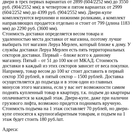
двери в трех первых вариантах от 2899 (604/2252 мм) до 3550
руб. (904/2552 мм); в четвертом и пятом вариантах от 2999
(604/2252 мм) до 4399 руб. (904/2552 мм). Двери-купе
комплектуются верхними и нижними роликами, а комплект
направляющих продается отдельно и стоит от 799 (длина 1183
мм) до 2290 руб. (3600 мм).
Стоимость доставки определяется весом товара и
удаленностью места доставки от магазина, поэтому лучше
выбирать тот магазин Леруа Мерлен, который ближе к дому. У
службы доставки Леруа Мерлен есть пять территориальных
секторов доставки. Первый – ближе всего к данному
магазину. Пятый – от 51 до 100 км от МКАД. Стоимость
доставки в каждый из этих секторов зависит от веса покупки.
Например, товар весом до 100 кг стоит доставить в первый
сектор 350 рублей, в пятый сектор – 1500 рублей. Доставка
осуществляется до подъезда и в этом один из главных
минусов этого магазина, если у вас нет возможности самим
поднять купленный товар в квартиру, т.к. подъем до квартиры
оплачивается за каждый этаж. Двери-купе, даже при наличии
грузового лифта, возможно придется поднимать вручную.
Стоимость подъема на 1 этаж составляет 70 рублей, но двери-
купе относятся к крупногабаритным товарам, и подъем на 1
этаж будет стоить 180 руб./шт.
Адреса: