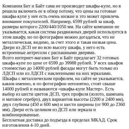
Компания Бит и Байт сама не производит шкафы-купе, но я
решила включить ее в обзор потому, что цены на готовые
шкафы-купе у нее есть очень низкие и это может привлечь
внимание покупателей. Например, 6599 рублей за шкаф,
размеры которого 2200/440/1050 мм. На сайте компании не
указывается, какая система раздвижных дверей используется в
этом шкафу, но по фотографии можно догадаться, что не
металлическая, видимо, за счет этого и такая низкая цена.
Двери из ДСП не во всю высоту шкафа, у него есть
встроенные антресоли с распашными дверями.
Всего интернет-магазин Бит и Байт предлагает 32 готовых
шкафа-купе по цене от 6599 до 39988 рублей. У всех шкафов
стоимостью до 14000 рублей фасады могут быть только из
ЛДСП или из ЛДСП с наклеенными на них зеркалами.
Шкафы с металлическим профилем, на сайте не указывается,
каким именно, и по фотографии непонятно, стоят свыше
14000 рублей и называются «шкафы-купе Мастер». Есть
выбор из шести цветов ДСП, трех профиля (золото, шампань
и матовое серебро), двух вариантов высоты (2200 и 2400 мм),
двух глубины (450 и 600 мм) и шести ширины (от 900 до 2360
мм). Двери есть целиком из ДСП или зеркала и
комбинированные.
Бесплатная доставка до подъезда в пределах МКАД. Срок
изготовления 4-10 дней.