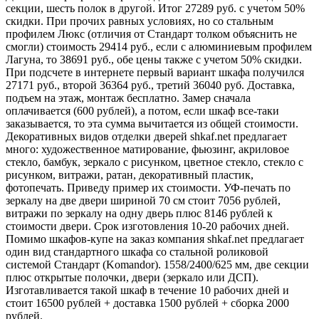
секции, шесть полок в другой. Итог 27289 руб. с учетом 50%
скидки. При прочих равных условиях, но со стальным
профилем Люкс (отличия от Стандарт толком объяснить не
смогли) стоимость 29414 руб., если с алюминиевым профилем
Лагуна, то 38691 руб., обе цены также с учетом 50% скидки.
При подсчете в интернете первый вариант шкафа получился
27171 руб., второй 36364 руб., третий 36040 руб. Доставка,
подъем на этаж, монтаж бесплатно. Замер сначала
оплачивается (600 рублей), а потом, если шкаф все-таки
заказывается, то эта сумма вычитается из общей стоимости.
Декоративных видов отделки дверей shkaf.net предлагает
много: художественное матирование, фьюзинг, акриловое
стекло, бамбук, зеркало с рисунком, цветное стекло, стекло с
рисунком, витражи, ратан, декоративный пластик,
фотопечать. Приведу пример их стоимости. УФ-печать по
зеркалу на две двери шириной 70 см стоит 7056 рублей,
витражи по зеркалу на одну дверь плюс 8146 рублей к
стоимости двери. Срок изготовления 10-20 рабочих дней.
Помимо шкафов-купе на заказ компания shkaf.net предлагает
один вид стандартного шкафа со стальной роликовой
системой Стандарт (Komandor). 1558/2400/625 мм, две секции
плюс открытые полочки, двери (зеркало или ДСП).
Изготавливается такой шкаф в течение 10 рабочих дней и
стоит 16500 рублей + доставка 1500 рублей + сборка 2000
рублей.