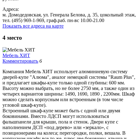
Адреса:
м. Домодедовская, ул. Генерала Белова, д. 35, цокольный этаж,
тел. (495) 969-1-969, граф.раб. пн-вс 10.00-21.00
Показать все адреса на карте
4
место
Мебель ХИТ
Комментировать
6
Компания Мебель ХИТ использует алюминиевую систему
дверей-купе "Алюма", аналог немецкой системы "Raum Plus",
и предлагает шкафы-купе только одной глубины: 600 мм.
Высоту можно выбрать, но не более 2750 мм, а также один из
четырех вариантов ширины: 1490, 1690, 1890 , 2200мм. Шкаф
можно сделать корпусным или встроенным (в том числе
угловой шкаф-купе).
Встроенный шкаф-купе может быть с одной или двумя
боковинами. Вместо ЛДСП могут использоваться
фальшпанели для крыши, пола и стенок. Двери купе с
наполнением ДСП «под дерево» или «зеркало», с
позиционерами на колеса; перегородки, полки, вешала. В
корпусном шкафу все то же, плюс две боковины, крыша и