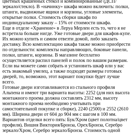
цветных крашенных стекол и комбинированные (ДСП/
зеркало/стекло). В «начинку» шкафа можно включить: полки,
штанги, выдвижные ящики и корзины, угловые элементы,
открытые полки. Стоимость сборки шкафа по
индивидуальному заказу – 15% от стоимости шкафа.
Еще в отделе «Хранение» в Леруа Мерлен есть то, чего я не
встретила больше нигде. Уже готовые двери для шкафов-купе.
Их можно купить и самим отвезти домой, либо заказать
доставку. Всю комплектацию шкафа также можно приобрести
по отдельности: комплекты направляющих, боковые панели,
полки, штанги, корзины. В магазине бесплатно
осуществляется распил панелей и полок по вашим размерам.
Если вы можете сами собрать и установить шкаф или у вас
есть знакомый умелец, а также подходят размеры готовых
дверей, то, возможно, этот вариант покупки будет лучше
всего.
Готовые двери изготавливаются из стального профиля
Альпена и имеют три варианта высоты: 2252 (для них высота
монтажного проема должна составлять 2312 мм, высоту
монтажного проема необходимо учитывать при
самостоятельной покупке и сборке), 2240 (2500) и 2552 (2610
мм). Ширина двери от 604 до 904 мм с шагом в 100 мм.
Вариантов отделки всего пять: Бук/Хром (цвет полотна/цвет
профиля), Вишня Виктория/Бронза, Орех/Бронза, Серебро
зеркало/Хром, Серебро зеркало/Бронза. Стоимость одной