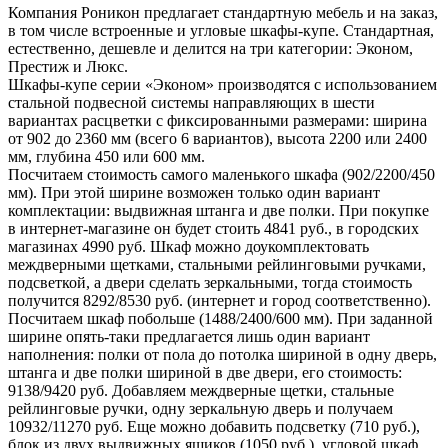
Компания Роникон предлагает стандартную мебель и на заказ,
в том числе встроенные и угловые шкафы-купе. Стандартная,
естественно, дешевле и делится на три категории: Эконом,
Престиж и Люкс.
Шкафы-купе серии «Эконом» производятся с использованием
стальной подвесной системы направляющих в шести
вариантах расцветки с фиксированными размерами: ширина
от 902 до 2360 мм (всего 6 вариантов), высота 2200 или 2400
мм, глубина 450 или 600 мм.
Посчитаем стоимость самого маленького шкафа (902/2200/450
мм). При этой ширине возможен только один вариант
комплектации: выдвижная штанга и две полки. При покупке
в интернет-магазине он будет стоить 4841 руб., в городских
магазинах 4990 руб. Шкаф можно доукомплектовать
междверными щетками, стальными рейлинговыми ручками,
подсветкой, а двери сделать зеркальными, тогда стоимость
получится 8292/8530 руб. (интернет и город соответственно).
Посчитаем шкаф побольше (1488/2400/600 мм). При заданной
ширине опять-таки предлагается лишь один вариант
наполнения: полки от пола до потолка шириной в одну дверь,
штанга и две полки шириной в две двери, его стоимость:
9138/9420 руб. Добавляем междверные щетки, стальные
рейлинговые ручки, одну зеркальную дверь и получаем
10932/11270 руб. Еще можно добавить подсветку (710 руб.),
блок из двух выдвижных ящиков (1050 руб.), угловой шкаф,