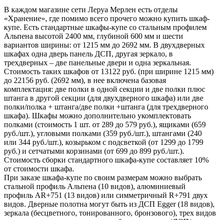
В каждом магазине сети Леруа Мерлен есть отделы
«Хранение», где помимо всего прочего можно купить шкаф-
купе. Есть стандартные шкафы-купе со стальным профилем
Альпена высотой 2400 мм, глубиной 600 мм и шести
вариантов ширины: от 1215 мм до 2692 мм. В двухдверных
шкафах одна дверь панель ДСП, другая зеркало, в
трехдверных – две панельные двери и одна зеркальная.
Стоимость таких шкафов от 13122 руб. (при ширине 1215 мм)
до 22156 руб. (2692 мм), в нее включена базовая
комплектация: две полки в одной секции и две полки плюс
штанга в другой секции (для двухдверного шкафа) или две
полки/полка + штанга/две полки +штанга (для трехдверного
шкафа). Шкафы можно дополнительно укомплектовать
полками (стоимость 1 шт. от 289 до 579 руб.), ящиками (659
руб./шт.), угловыми полками (359 руб./шт.), штангами (240
или 344 руб./шт.), козырьком с подсветкой (от 1299 до 1799
руб.) и сетчатыми корзинами (от 699 до 899 руб./шт.).
Стоимость сборки стандартного шкафа-купе составляет 10%
от стоимости шкафа.
При заказе шкафа-купе по своим размерам можно выбрать
стальной профиль Альпена (10 видов), алюминиевый
профиль AR+751 (13 видов) или симметричный R+791 двух
видов. Дверные полотна могут быть из ДСП Egger (18 видов),
зеркала (бесцветного, тонированного, бронзового), трех видов