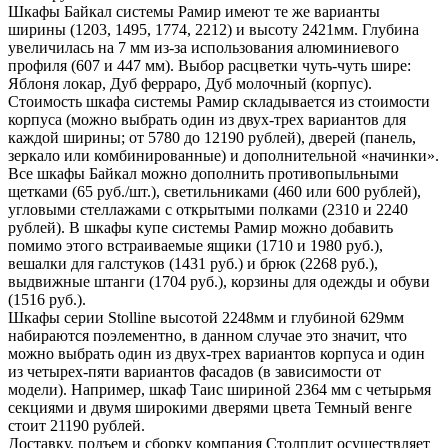
Шкафы Байкал системы Рамир имеют те же варианты
ширины (1203, 1495, 1774, 2212) и высоту 2421мм. Глубина
увеличилась на 7 мм из-за использования алюминиевого
профиля (607 и 447 мм). Выбор расцветки чуть-чуть шире:
Яблоня локар, Дуб ферраро, Дуб молочный (корпус).
Стоимость шкафа системы Рамир складывается из стоимости
корпуса (можно выбрать один из двух-трех вариантов для
каждой ширины; от 5780 до 12190 рублей), дверей (панель,
зеркало или комбинированные) и дополнительной «начинки».
Все шкафы Байкал можно дополнить противопыльными
щетками (65 руб./шт.), светильниками (460 или 600 рублей),
угловыми стеллажами с открытыми полками (2310 и 2240
рублей). В шкафы купе системы Рамир можно добавить
помимо этого встраиваемые ящики (1710 и 1980 руб.),
вешалки для галстуков (1431 руб.) и брюк (2268 руб.),
выдвижные штанги (1704 руб.), корзины для одежды и обуви
(1516 руб.).
Шкафы серии Stolline высотой 2248мм и глубиной 629мм
набираются поэлементно, в данном случае это значит, что
можно выбрать один из двух-трех вариантов корпуса и один
из четырех-пяти вариантов фасадов (в зависимости от
модели). Например, шкаф Таис шириной 2364 мм с четырьмя
секциями и двумя широкими дверями цвета Темный венге
стоит 21190 рублей.
Доставку, подъем и сборку компания Столплит осуществляет