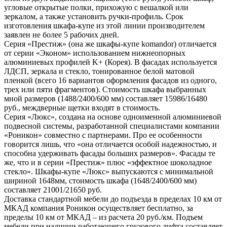
угловые открытые полки, прихожую с вешалкой или
зеркалом, а также установить ручки-профиль. Срок
изготовления шкафа-купе из этой линии производителем
заявлен не более 5 рабочих дней.
Серия «Престиж» (она же шкафы-купе komandor) отличается
от серии «Эконом» использованием нижнеопорных
алюминиевых профилей K+ (Корея). В фасадах используется
ЛДСП, зеркала и стекло, тонированное белой матовой
пленкой (всего 16 вариантов оформления фасадов из одного,
трех или пяти фрагментов). Стоимость шкафа выбранных
мной размеров (1488/2400/600 мм) составляет 15986/16480
руб., междверные щетки входят в стоимость.
Серия «Люкс», создана на основе одноименной алюминиевой
подвесной системы, разработанной специалистами компании
«Роникон» совместно с партнерами. Про ее особенности
говорится лишь, что «она отличается особой надежностью, и
способна удерживать фасады больших размеров». Фасады те
же, что и в серии «Престиж» плюс «эффектное шоколадное
стекло». Шкафы-купе «Люкс» выпускаются с минимальной
шириной 1648мм, стоимость шкафа (1648/2400/600 мм)
составляет 21001/21650 руб.
Доставка стандартной мебели до подъезда в пределах 10 км от
МКАД компания Роникон осуществляет бесплатно, за
пределы 10 км от МКАД – из расчета 20 руб./км. Подъем
мебели при наличии работающего грузового лифта составляет