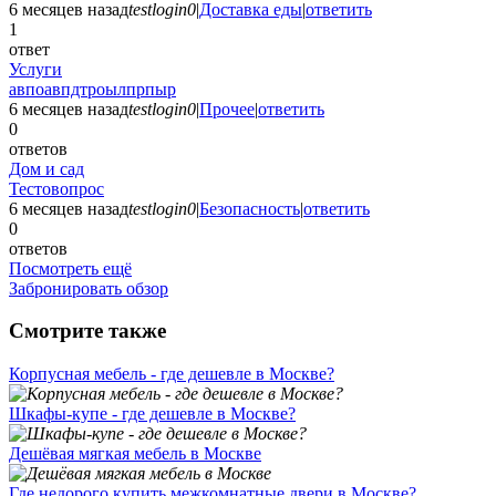
6 месяцев назад
testlogin0
|
Доставка еды
|
ответить
1
ответ
Услуги
авпоавпдтроылпрпыр
6 месяцев назад
testlogin0
|
Прочее
|
ответить
0
ответов
Дом и сад
Тестовопрос
6 месяцев назад
testlogin0
|
Безопасность
|
ответить
0
ответов
Посмотреть ещё
Забронировать обзор
Смотрите также
Корпусная мебель - где дешевле в Москве?
Шкафы-купе - где дешевле в Москве?
Дешёвая мягкая мебель в Москве
Где недорого купить межкомнатные двери в Москве?