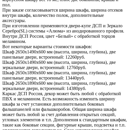
пол.
При заказе согласовывается ширина шкафа, ширина отсеков
внутри шкафа, количество полок, дополнительные
аксессуары.
При изготовлении применяются двери-купе ДСП и Зеркало
Серебро(SL) системы «Алюма» из анодированного профиля.
Внутри ДСП Россия, цвет «Белый» с обработкой торцов
меламином.
Вот некоторые варианты стоимости шкафов:
Шкаф 2650х1490х600 мм (высота, ширина, глубина), две
панельные двери, встроенный: 12260руб.
Шкаф 2650х1490х600 мм (высота, ширина, глубина), две
зеркальные двери, встроенный: 12760руб.
Шкаф 2650х1890х600 мм (высота, ширина, глубина), две
панельные двери, встроенный: 13440руб.
Шкаф 2650х1890х600 мм (высота, ширина, глубина), две
зеркальные двери, встроенный: 14380руб.
Каркас ДСП Россия, декор может быть любой с обработкой
ПВХ и меламином. Есть возможность изменить ширину
шкафа за счет установки дополнительных боковых
фальшпанелей или фальшкоробов. Общая ширина шкафа
может быть любой за счет добавления открытых секций,
угловых элементов и т.п. Дополнения к стандартным шкафам,
такие как боковые секции, фигурные крыши, подсветка и т.п.