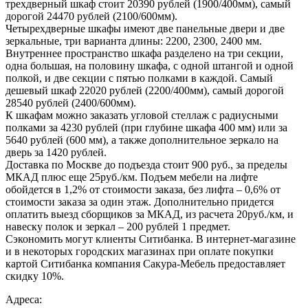
трехдверный шкаф стоит 20390 рублей (1900/400мм), самый
дорогой 24470 рублей (2100/600мм).
Четырехдверные шкафы имеют две панельные двери и две
зеркальные, три варианта длины: 2200, 2300, 2400 мм.
Внутреннее пространство шкафа разделено на три секции,
одна большая, на половину шкафа, с одной штангой и одной
полкой, и две секции с пятью полками в каждой. Самый
дешевый шкаф 22020 рублей (2200/400мм), самый дорогой
28540 рублей (2400/600мм).
К шкафам можно заказать угловой стеллаж с радиусными
полками за 4230 рублей (при глубине шкафа 400 мм) или за
5640 рублей (600 мм), а также дополнительное зеркало на
дверь за 1420 рублей.
Доставка по Москве до подъезда стоит 900 руб., за пределы
МКАД плюс еще 25руб./км. Подъем мебели на лифте
обойдется в 1,2% от стоимости заказа, без лифта – 0,6% от
стоимости заказа за один этаж. Дополнительно придется
оплатить выезд сборщиков за МКАД, из расчета 20руб./км, и
навеску полок и зеркал – 200 рублей 1 предмет.
Сэкономить могут клиенты Ситибанка. В интернет-магазине
и в некоторых городских магазинах при оплате покупки
картой Ситибанка компания Сакура-Мебель предоставляет
скидку 10%.
Адреса: