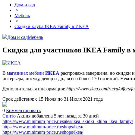
Дом и сад
>
Мебель
>
Скидки клуба IKEA Family в ИКЕА
Дом и сад
Мебель
Скидки для участников IKEA Family в
В
магазинах мебели
ИКЕА
распродажа завершена, но скидки не
интерьера, посуду, декор и др., всего более 170 позиций. Неко
Дополнительная информация:
https://www.ikea.com/ru/ru/offers/fam
Срок действия: с 15 Июля по 31 Июля 2021 года
0
Комментировать
Синто
Акция добавлена 5 лет назад
за 30 дней
https://www.minimum-price.ru/sales/ikea_skidki_kluba_ikea_family/
https://www.minimum-price.ru/shops/ikea/
https://www.minimum-price.ru/shops/ikea/