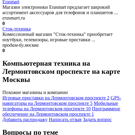
Erasmart
Магазин электроники Erasmart предлагает широкий
ассортимент аксессуаров для телефонов и планшетов ...
erasmart.ru
0
Сток-техника
Комиссионный магазин "Сток-техника" приобретает
ноутбуки, телевизоры, игровые приставки ...
продам-бу.москва
0
Компьютерная техника на
Лермонтовском проспекте на карте
Москвы
Похожие магазины и компании
Игровые приставки на Лермонтовском проспекте
2
GPS-
навигаторы на Лермонтовском проспекте
5
Мобильные
телефоны на Лермонтовском проспекте
10
Программное
обеспечение на Лермонтовском проспекте
1
Добавить раcпродажу
Написать отзыв
Задать вопрос
Вопросы по теме