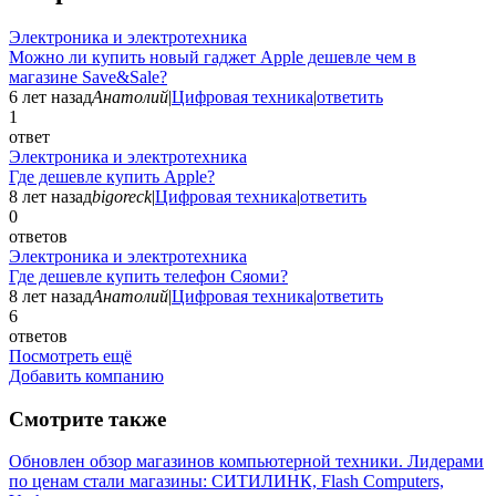
Электроника и электротехника
Можно ли купить новый гаджет Apple дешевле чем в
магазине Save&Sale?
6 лет назад
Анатолий
|
Цифровая техника
|
ответить
1
ответ
Электроника и электротехника
Где дешевле купить Apple?
8 лет назад
bigoreck
|
Цифровая техника
|
ответить
0
ответов
Электроника и электротехника
Где дешевле купить телефон Сяоми?
8 лет назад
Анатолий
|
Цифровая техника
|
ответить
6
ответов
Посмотреть ещё
Добавить компанию
Смотрите также
Обновлен обзор магазинов компьютерной техники. Лидерами
по ценам стали магазины: СИТИЛИНК, Flash Computers,