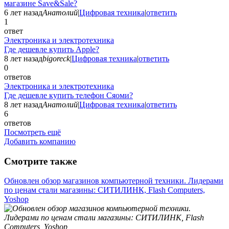
магазине Save&Sale?
6 лет назад
Анатолий
|
Цифровая техника
|
ответить
1
ответ
Электроника и электротехника
Где дешевле купить Apple?
8 лет назад
bigoreck
|
Цифровая техника
|
ответить
0
ответов
Электроника и электротехника
Где дешевле купить телефон Сяоми?
8 лет назад
Анатолий
|
Цифровая техника
|
ответить
6
ответов
Посмотреть ещё
Добавить компанию
Смотрите также
Обновлен обзор магазинов компьютерной техники. Лидерами
по ценам стали магазины: СИТИЛИНК, Flash Computers,
Yoshop