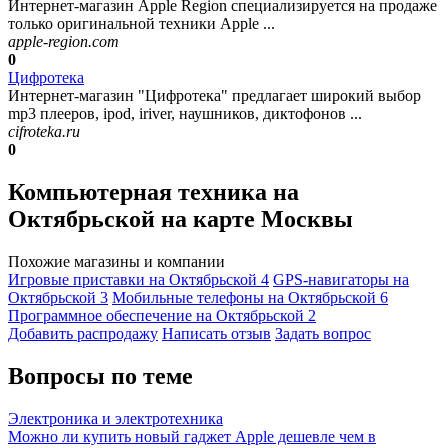
Интернет-магазин Apple Region специализируется на продаже
только оригинальной техники Apple ...
apple-region.com
0
Цифротека
Интернет-магазин "Цифротека" предлагает широкий выбор
mp3 плееров, ipod, iriver, наушников, диктофонов ...
cifroteka.ru
0
Компьютерная техника на
Октябрьской на карте Москвы
Похожие магазины и компании
Игровые приставки на Октябрьской
4
GPS-навигаторы на
Октябрьской
3
Мобильные телефоны на Октябрьской
6
Программное обеспечение на Октябрьской
2
Добавить раcпродажу
Написать отзыв
Задать вопрос
Вопросы по теме
Электроника и электротехника
Можно ли купить новый гаджет Apple дешевле чем в