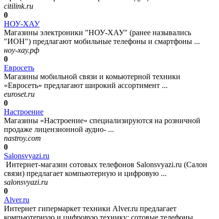
citilink.ru
0
НОУ-ХАУ
Магазины электроники "НОУ-ХАУ" (ранее назывались
"ИОН") предлагают мобильные телефоны и смартфоны ...
ноу-хау.рф
0
Евросеть
Магазины мобильной связи и комьютерной техники
«Евросеть» предлагают широкий ассортимент ...
euroset.ru
0
Настроение
Магазины «Настроение» специализируются на розничной
продаже лицензионной аудио- ...
nastroy.com
0
Salonsvyazi.ru
Интернет-магазин сотовых телефонов Salonsvyazi.ru (Салон
связи) предлагает компьютерную и цифровую ...
salonsvyazi.ru
0
Alver.ru
Интернет гипермаркет техники Alver.ru предлагает
компьютерную и цифровую технику: сотовые телефоны ...