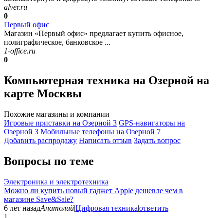
alver.ru
0
Первый офис
Магазин «Первый офис» предлагает купить офисное,
полиграфическое, банковское ...
1-office.ru
0
Компьютерная техника на Озерной на
карте Москвы
Похожие магазины и компании
Игровые приставки на Озерной
3
GPS-навигаторы на
Озерной
3
Мобильные телефоны на Озерной
7
Добавить раcпродажу
Написать отзыв
Задать вопрос
Вопросы по теме
Электроника и электротехника
Можно ли купить новый гаджет Apple дешевле чем в
магазине Save&Sale?
6 лет назад
Анатолий
|
Цифровая техника
|
ответить
1