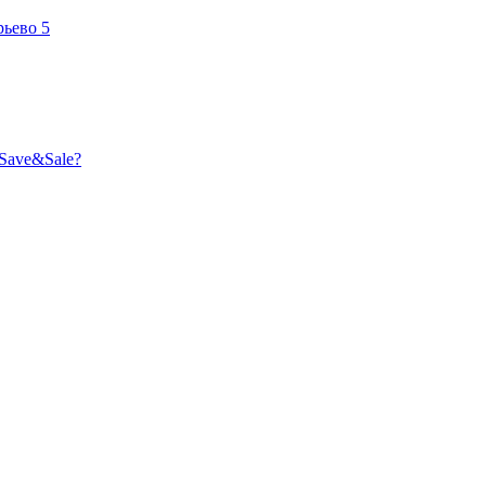
рьево
5
Save&Sale?