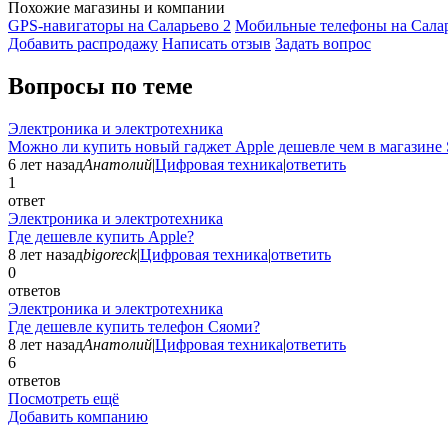
Похожие магазины и компании
GPS-навигаторы на Саларьево
2
Мобильные телефоны на Сала
Добавить раcпродажу
Написать отзыв
Задать вопрос
Вопросы по теме
Электроника и электротехника
Можно ли купить новый гаджет Apple дешевле чем в магазине 
6 лет назад
Анатолий
|
Цифровая техника
|
ответить
1
ответ
Электроника и электротехника
Где дешевле купить Apple?
8 лет назад
bigoreck
|
Цифровая техника
|
ответить
0
ответов
Электроника и электротехника
Где дешевле купить телефон Сяоми?
8 лет назад
Анатолий
|
Цифровая техника
|
ответить
6
ответов
Посмотреть ещё
Добавить компанию