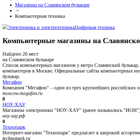
Магазины на Славянском бульваре
>
Компьютерная техника
Электроника и электротехника
Цифровая техника
Компьютерные магазины на Славянско
Найдено 26 мест
на Славянском бульваре
Список компьютерных магазинов у метро Славянский бульвар,
компьютеров в Москве. Официальные сайты компьютерных инте
бульвар.
Мегафон
Компания "Мегафон" – один из трех крупнейших российских оп
moscow.megafon.ru
0
НОУ-ХАУ
Магазины электроники "НОУ-ХАУ" (ранее назывались "ИОН") 
ноу-хау.рф
0
Технопарк
Интернет-магазин "Технопарк" предлагает в широкий ассортим
technopark.ru