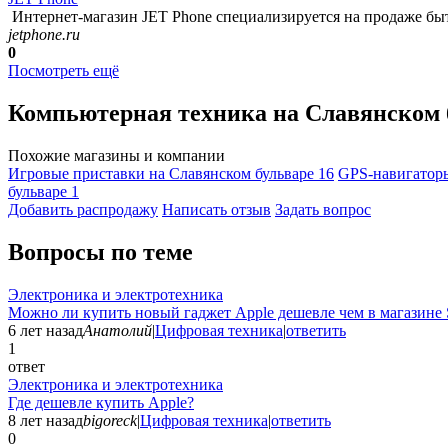
Интернет-магазин JET Phone специализируется на продаже быт
jetphone.ru
0
Посмотреть ещё
Компьютерная техника на Славянском 
Похожие магазины и компании
Игровые приставки на Славянском бульваре
16
GPS-навигаторы
бульваре
1
Добавить раcпродажу
Написать отзыв
Задать вопрос
Вопросы по теме
Электроника и электротехника
Можно ли купить новый гаджет Apple дешевле чем в магазине 
6 лет назад
Анатолий
|
Цифровая техника
|
ответить
1
ответ
Электроника и электротехника
Где дешевле купить Apple?
8 лет назад
bigoreck
|
Цифровая техника
|
ответить
0