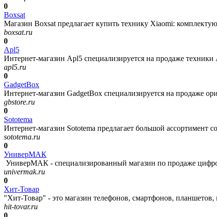
0
Boxsat
Магазин Boxsat предлагает купить технику Xiaomi: комплектую
boxsat.ru
0
Apl5
Интернет-магазин Apl5 специализируется на продаже техники Ap
apl5.ru
0
GadgetBox
Интернет-магазин GadgetBox специализируется на продаже ори
gbstore.ru
0
Sototema
Интернет-магазин Sototema предлагает большой ассортимент со
sototema.ru
0
УниверМАК
УниверМАК - специализированный магазин по продаже цифровой
univermak.ru
0
Хит-Товар
"Хит-Товар" - это магазин телефонов, смартфонов, планшетов, 
hit-tovar.ru
0