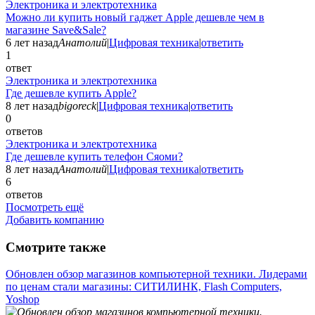
Электроника и электротехника
Можно ли купить новый гаджет Apple дешевле чем в
магазине Save&Sale?
6 лет назад
Анатолий
|
Цифровая техника
|
ответить
1
ответ
Электроника и электротехника
Где дешевле купить Apple?
8 лет назад
bigoreck
|
Цифровая техника
|
ответить
0
ответов
Электроника и электротехника
Где дешевле купить телефон Сяоми?
8 лет назад
Анатолий
|
Цифровая техника
|
ответить
6
ответов
Посмотреть ещё
Добавить компанию
Смотрите также
Обновлен обзор магазинов компьютерной техники. Лидерами
по ценам стали магазины: СИТИЛИНК, Flash Computers,
Yoshop