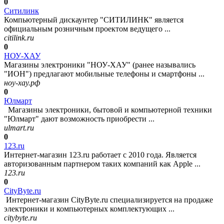
0
Ситилинк
Компьютерный дискаунтер "СИТИЛИНК" является
официальным розничным проектом ведущего ...
citilink.ru
0
НОУ-ХАУ
Магазины электроники "НОУ-ХАУ" (ранее назывались
"ИОН") предлагают мобильные телефоны и смартфоны ...
ноу-хау.рф
0
Юлмарт
Магазины электроники, бытовой и компьютерной техники
"Юлмарт" дают возможность приобрести ...
ulmart.ru
0
123.ru
Интернет-магазин 123.ru работает с 2010 года. Является
авторизованным партнером таких компаний как Apple ...
123.ru
0
CityByte.ru
Интернет-магазин CityByte.ru специализируется на продаже
электроники и компьютерных комплектующих ...
citybyte.ru