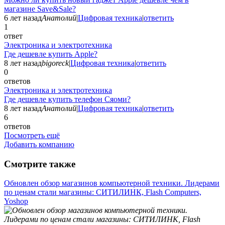
магазине Save&Sale?
6 лет назад
Анатолий
|
Цифровая техника
|
ответить
1
ответ
Электроника и электротехника
Где дешевле купить Apple?
8 лет назад
bigoreck
|
Цифровая техника
|
ответить
0
ответов
Электроника и электротехника
Где дешевле купить телефон Сяоми?
8 лет назад
Анатолий
|
Цифровая техника
|
ответить
6
ответов
Посмотреть ещё
Добавить компанию
Смотрите также
Обновлен обзор магазинов компьютерной техники. Лидерами
по ценам стали магазины: СИТИЛИНК, Flash Computers,
Yoshop