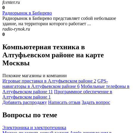
fcenter.ru
0
Радиорынок в Бибирево
Радиорынок в Бибирево представляет собой небольшое
здание, на территории которого работает ...
radio-rynok.ru
0
Компьютерная техника в
Алтуфьевском районе на карте
Москвы
Похожие магазины и компании
Игровые приставки в Алтуфьевском районе
2
GPS-
навигаторы в Алтуфьевском районе
6
Мобильные телефоны в
Алтуфьевском районе
11
Программное обеспечение в
Алтуфьевском районе
1
Добавить раcпродажу
Написать отзыв
Задать вопрос
Вопросы по теме
Электроника и электротехника
Можно ли купить новый гаджет Apple дешевле чем в