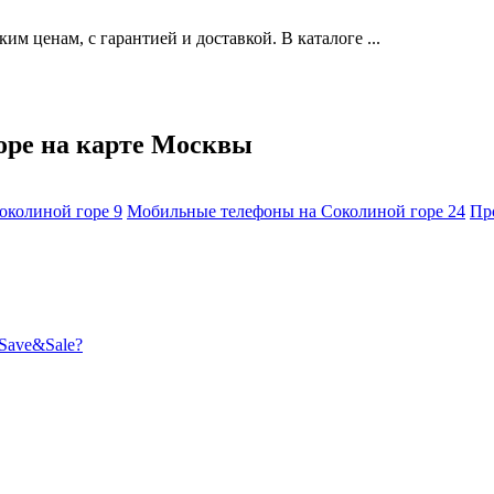
м ценам, с гарантией и доставкой. В каталоге ...
оре на карте Москвы
околиной горе
9
Мобильные телефоны на Соколиной горе
24
Пр
Save&Sale?