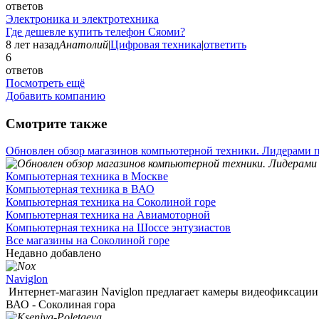
ответов
Электроника и электротехника
Где дешевле купить телефон Сяоми?
8 лет назад
Анатолий
|
Цифровая техника
|
ответить
6
ответов
Посмотреть ещё
Добавить компанию
Смотрите также
Обновлен обзор магазинов компьютерной техники. Лидерами п
Компьютерная техника в Москве
Компьютерная техника в ВАО
Компьютерная техника на Соколиной горе
Компьютерная техника на Авиамоторной
Компьютерная техника на Шоссе энтузиастов
Все магазины на Соколиной горе
Недавно добавлено
Naviglon
Интернет-магазин Naviglon предлагает камеры видеофиксации 
ВАО - Соколиная гора