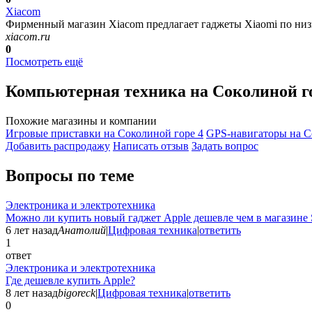
Xiacom
Фирменный магазин Xiacom предлагает гаджеты Xiaomi по низки
xiacom.ru
0
Посмотреть ещё
Компьютерная техника на Соколиной г
Похожие магазины и компании
Игровые приставки на Соколиной горе
4
GPS-навигаторы на С
Добавить раcпродажу
Написать отзыв
Задать вопрос
Вопросы по теме
Электроника и электротехника
Можно ли купить новый гаджет Apple дешевле чем в магазине 
6 лет назад
Анатолий
|
Цифровая техника
|
ответить
1
ответ
Электроника и электротехника
Где дешевле купить Apple?
8 лет назад
bigoreck
|
Цифровая техника
|
ответить
0