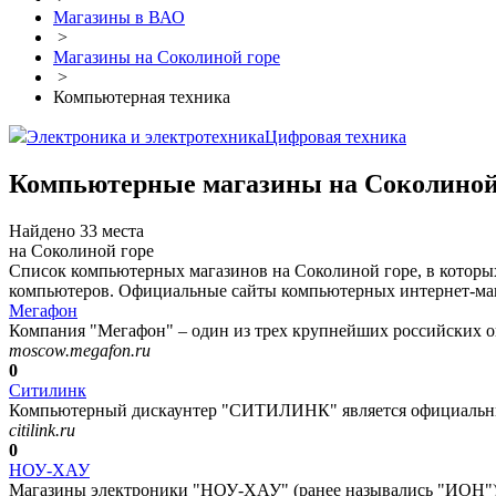
Магазины в ВАО
>
Магазины на Соколиной горе
>
Компьютерная техника
Электроника и электротехника
Цифровая техника
Компьютерные магазины на Соколиной
Найдено 33 места
на Соколиной горе
Список компьютерных магазинов на Соколиной горе, в которы
компьютеров. Официальные сайты компьютерных интернет-мага
Мегафон
Компания "Мегафон" – один из трех крупнейших российских оп
moscow.megafon.ru
0
Ситилинк
Компьютерный дискаунтер "СИТИЛИНК" является официальным
citilink.ru
0
НОУ-ХАУ
Магазины электроники "НОУ-ХАУ" (ранее назывались "ИОН") 