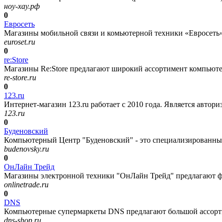
ноу-хау.рф
0
Евросеть
Магазины мобильной связи и комьютерной техники «Евросеть»
euroset.ru
0
re:Store
Магазины Re:Store предлагают широкий ассортимент компьютерн
re-store.ru
0
123.ru
Интернет-магазин 123.ru работает с 2010 года. Является автор
123.ru
0
Буденовский
Компьютерный Центр "Буденовский" - это специализированный
budenovsky.ru
0
ОнЛайн Трейд
Магазины электронной техники "ОнЛайн Трейд" предлагают фо
onlinetrade.ru
0
DNS
Компьютерные супермаркеты DNS предлагают большой ассортим
dns-shop.ru