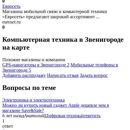
0
Евросеть
Магазины мобильной связи и комьютерной техники
«Евросеть» предлагают широкий ассортимент ...
euroset.ru
0
Компьютерная техника в Звенигороде
на карте
Похожие магазины и компании
GPS-навигаторы в Звенигороде
2
Мобильные телефоны в
Звенигороде
5
Добавить раcпродажу
Написать отзыв
Задать вопрос
Вопросы по теме
Электроника и электротехника
Можно ли купить новый гаджет Apple дешевле чем в
магазине Save&Sale?
6 лет назад
Анатолий
|
Цифровая техника
|
ответить
1
ответ