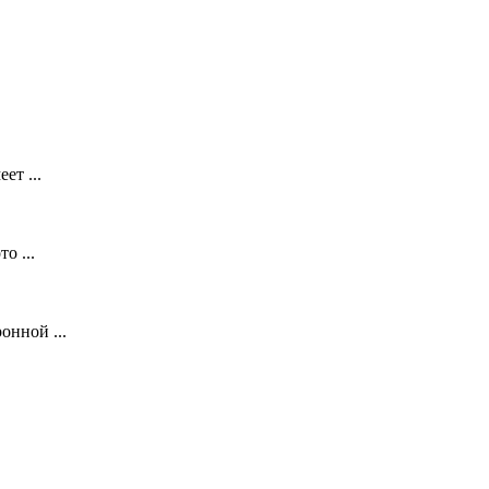
ет ...
о ...
онной ...