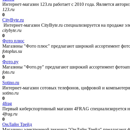
Интернет-магазин 123.ru работает с 2010 года. Является автор
123.ru
0
CityByte.ru
Интернет-магазин CityByte.ru специализируется на продаже э
citybyte.ru
0
Фото плюс
Магазины "Фото плюс" предлагают широкий ассортимент фото-, 
fotoplus.su
0
Фото.ру
Магазины "Фото.ру" предлагают широкий ассортимент фотоаппа
foto.ru
0
Sotino.ru
Интернет-магазин сотовых телефонов, цифровой и компьютерной
sotino.ru
0
4frag
Первый киберспортивный магазин 4FRAG специализируется на 
4frag.ru
0
ОнЛайн Трейд
Магазины электронной техники "ОнЛайн Трейд" предлагают фо