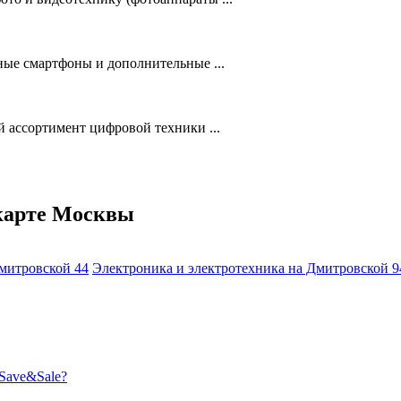
ые смартфоны и дополнительные ...
 ассортимент цифровой техники ...
карте Москвы
Дмитровской
44
Электроника и электротехника на Дмитровской
9
Save&Sale?