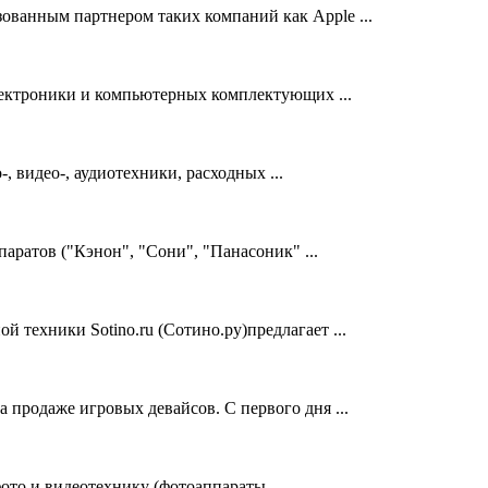
изованным партнером таких компаний как Apple ...
лектроники и компьютерных комплектующих ...
видео-, аудиотехники, расходных ...
ратов ("Кэнон", "Сони", "Панасоник" ...
 техники Sotino.ru (Сотино.ру)предлагает ...
продаже игровых девайсов. С первого дня ...
то и видеотехнику (фотоаппараты ...