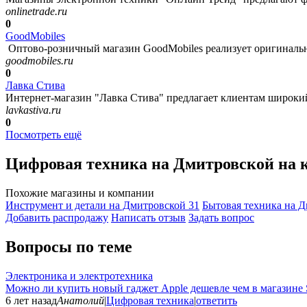
onlinetrade.ru
0
GoodMobiles
Оптово-розничный магазин GoodMobiles реализует оригинальн
goodmobiles.ru
0
Лавка Стива
Интернет-магазин "Лавка Стива" предлагает клиентам широкий
lavkastiva.ru
0
Посмотреть ещё
Цифровая техника на Дмитровской на 
Похожие магазины и компании
Инструмент и детали на Дмитровской
31
Бытовая техника на 
Добавить раcпродажу
Написать отзыв
Задать вопрос
Вопросы по теме
Электроника и электротехника
Можно ли купить новый гаджет Apple дешевле чем в магазине 
6 лет назад
Анатолий
|
Цифровая техника
|
ответить