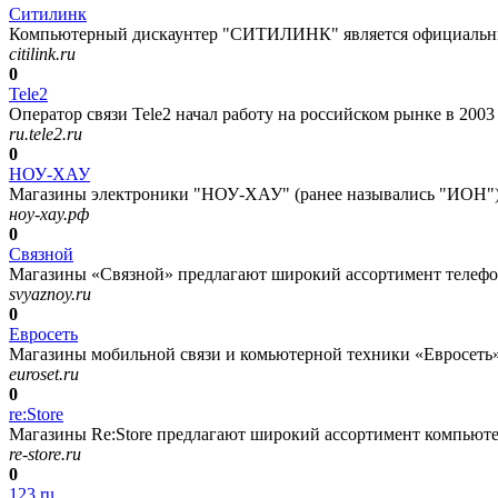
Ситилинк
Компьютерный дискаунтер "СИТИЛИНК" является официальным
citilink.ru
0
Tele2
Оператор связи Tele2 начал работу на российском рынке в 2003 
ru.tele2.ru
0
НОУ-ХАУ
Магазины электроники "НОУ-ХАУ" (ранее назывались "ИОН") 
ноу-хау.рф
0
Связной
Магазины «Связной» предлагают широкий ассортимент телефонов
svyaznoy.ru
0
Евросеть
Магазины мобильной связи и комьютерной техники «Евросеть»
euroset.ru
0
re:Store
Магазины Re:Store предлагают широкий ассортимент компьютерн
re-store.ru
0
123.ru