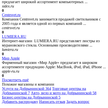
предлагает широкий ассортимент компьютерных ...
sidex.ru
0
Centrsvet.ru
Компания Centrsvet.ru занимается продажей светильников с
2005 года и является одной из первых компаний ...
centrsvet.ru
0
LUMIERA.RU
Интернет-магазин LUMIERA.RU представляет люстры из
мурановского стекла. Основными производителями ...
lumiera.ru
0
Мир Apple
Фирменный магазин «Мир Apple» предлагает в широком
ассортименте продукцию Apple: MacBook, iPod, iPad, iPhone ...
apple-ru.ru
0
Посмотреть ещё
Похожие магазины и компании
Услуги на Добрынинской
364
Торговые центры на
Добрынинской
7
Авто, вело и мото на Добрынинской
58
Бизнес-центры на Добрынинской
5
Добавить раcпродажу
Написать отзыв
Задать вопрос