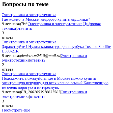
Вопросы по теме
Электроника и электротехника
Где можно, в Москве, недорого купить наушники?
9 лет назад
Tish
|
Электроника и электротехника
|
Цифровая
техника
|
ответить
3
ответа
Электроника и электротехника
Здравствуйте ! Нужна клавиатура для ноутбука Toshiba Satellite
L300-21R
9 лет назад
denisov.m2410@mail.ru
|
Электроника и
электротехника
|
ответить
2
ответа
Электроника и электротехника
Подскажите, пожалуйста, где в Москве можно купить
электронную игрушку для всех членов семьи? Качественную,
не очень дорогую и интересную.
9 лет назад
FB_2002653976637587
|
Электроника и
электротехника
|
ответить
3
ответа
Посмотреть ещё