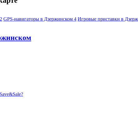
карте
2
GPS-навигаторы в Дзержинском
4
Игровые приставки в Дзер
ержинском
Save&Sale?