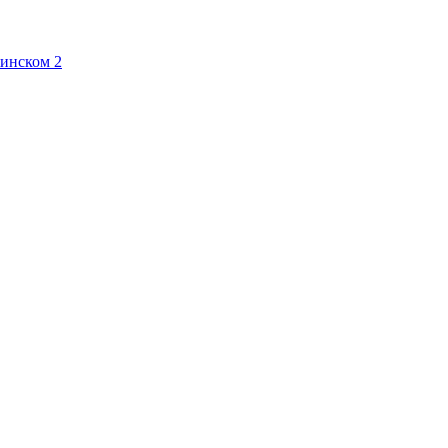
жинском
2