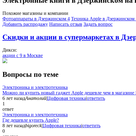
Электронные книги в Дзержинском на 
Похожие магазины и компании
Фотоаппараты в Дзержинском
4
Техника Apple в Дзержинском
Добавить раcпродажу
Написать отзыв
Задать вопрос
Скидки и акции в супермаркетах в Дз
Дикси:
акции с 9 в Москве
Вопросы по теме
Электроника и электротехника
Можно ли купить новый гаджет Apple дешевле чем в магазине 
6 лет назад
Анатолий
|
Цифровая техника
|
ответить
1
ответ
Электроника и электротехника
Где дешевле купить Apple?
8 лет назад
bigoreck
|
Цифровая техника
|
ответить
0