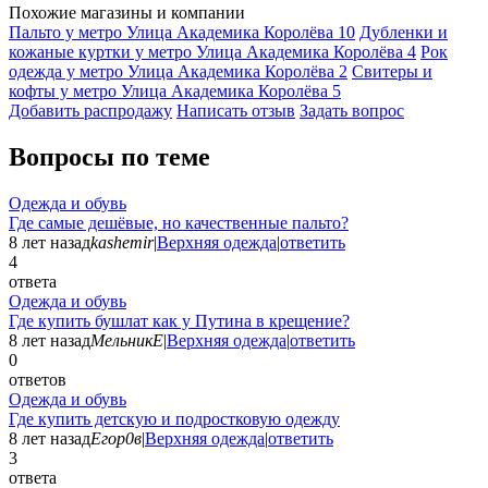
Похожие магазины и компании
Пальто у метро Улица Академика Королёва
10
Дубленки и
кожаные куртки у метро Улица Академика Королёва
4
Рок
одежда у метро Улица Академика Королёва
2
Свитеры и
кофты у метро Улица Академика Королёва
5
Добавить раcпродажу
Написать отзыв
Задать вопрос
Вопросы по теме
Одежда и обувь
Где самые дешёвые, но качественные пальто?
8 лет назад
kashemir
|
Верхняя одежда
|
ответить
4
ответа
Одежда и обувь
Где купить бушлат как у Путина в крещение?
8 лет назад
МельникЕ
|
Верхняя одежда
|
ответить
0
ответов
Одежда и обувь
Где купить детскую и подростковую одежду
8 лет назад
Егор0в
|
Верхняя одежда
|
ответить
3
ответа