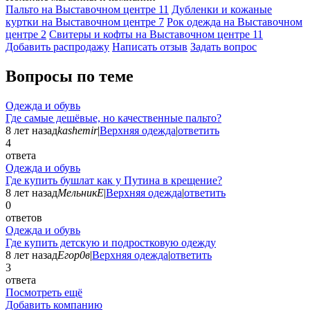
Пальто на Выставочном центре
11
Дубленки и кожаные
куртки на Выставочном центре
7
Рок одежда на Выставочном
центре
2
Свитеры и кофты на Выставочном центре
11
Добавить раcпродажу
Написать отзыв
Задать вопрос
Вопросы по теме
Одежда и обувь
Где самые дешёвые, но качественные пальто?
8 лет назад
kashemir
|
Верхняя одежда
|
ответить
4
ответа
Одежда и обувь
Где купить бушлат как у Путина в крещение?
8 лет назад
МельникЕ
|
Верхняя одежда
|
ответить
0
ответов
Одежда и обувь
Где купить детскую и подростковую одежду
8 лет назад
Егор0в
|
Верхняя одежда
|
ответить
3
ответа
Посмотреть ещё
Добавить компанию