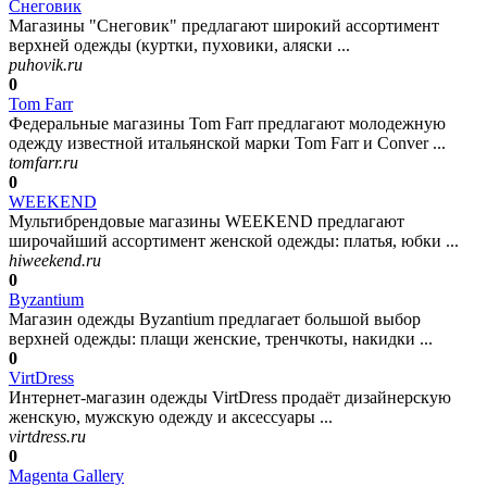
Снеговик
Магазины "Снеговик" предлагают широкий ассортимент
верхней одежды (куртки, пуховики, аляски ...
puhovik.ru
0
Tom Farr
Федеральные магазины Tom Farr предлагают молодежную
одежду известной итальянской марки Tom Farr и Conver ...
tomfarr.ru
0
WEEKEND
Мультибрендовые магазины WEEKEND предлагают
широчайший ассортимент женской одежды: платья, юбки ...
hiweekend.ru
0
Byzantium
Магазин одежды Byzantium предлагает большой выбор
верхней одежды: плащи женские, тренчкоты, накидки ...
0
VirtDress
Интернет-магазин одежды VirtDress продаёт дизайнерскую
женскую, мужскую одежду и аксессуары ...
virtdress.ru
0
Magenta Gallery