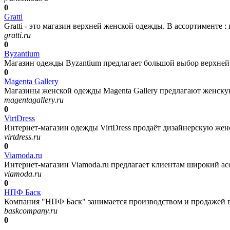
0
Gratti
Gratti - это магазин верхней женской одежды. В ассортименте :
gratti.ru
0
Byzantium
Магазин одежды Byzantium предлагает большой выбор верхней 
0
Magenta Gallery
Магазины женской одежды Magenta Gallery предлагают женскую
magentagallery.ru
0
VirtDress
Интернет-магазин одежды VirtDress продаёт дизайнерскую жен
virtdress.ru
0
Viamoda.ru
Интернет-магазин Viamoda.ru предлагает клиентам широкий ас
viamoda.ru
0
НПФ Баск
Компания "НПФ Баск" занимается производством и продажей в
baskcompany.ru
0