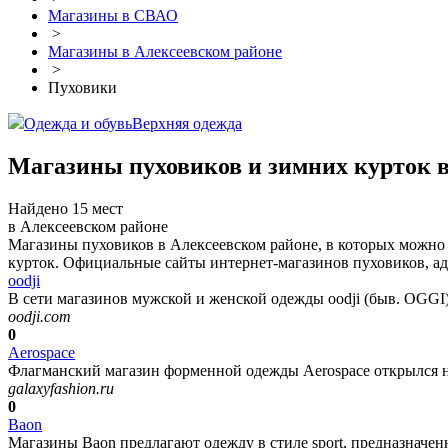
Магазины в СВАО
>
Магазины в Алексеевском районе
>
Пуховики
Одежда и обувь
Верхняя одежда
Магазины пуховиков и зимних курток в
Найдено 15 мест
в Алексеевском районе
Магазины пуховиков в Алексеевском районе, в которых можно к
курток. Официальные сайты интернет-магазинов пуховиков, адр
oodji
В сети магазинов мужской и женской одежды oodji (быв. OGGI)
oodji.com
0
Aerospace
Флагманский магазин форменной одежды Aerospace открылся на
galaxyfashion.ru
0
Baon
Магазины Baon предлагают одежду в стиле sport, предназначенн