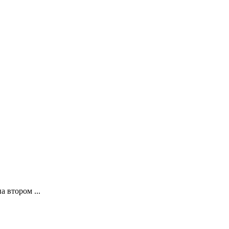
 втором ...
.