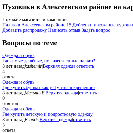
Пуховики в Алексеевском районе на к
Похожие магазины и компании
Пальто в Алексеевском районе
15
Дубленки и кожаные куртки 
Добавить раcпродажу
Написать отзыв
Задать вопрос
Вопросы по теме
Одежда и обувь
Где самые дешёвые, но качественные пальто?
8 лет назад
kashemir
|
Верхняя одежда
|
ответить
4
ответа
Одежда и обувь
Где купить бушлат как у Путина в крещение?
8 лет назад
МельникЕ
|
Верхняя одежда
|
ответить
0
ответов
Одежда и обувь
Где купить детскую и подростковую одежду
8 лет назад
Егор0в
|
Верхняя одежда
|
ответить
3
ответа