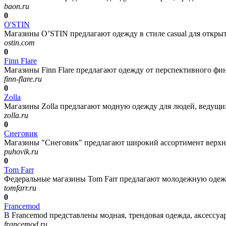
baon.ru
0
O'STIN
Магазины O’STIN предлагают одежду в стиле casual для открыт
ostin.com
0
Finn Flare
Магазины Finn Flare предлагают одежду от перспективного фин
finn-flare.ru
0
Zolla
Магазины Zolla предлагают модную одежду для людей, ведущих
zolla.ru
0
Снеговик
Магазины "Снеговик" предлагают широкий ассортимент верхней
puhovik.ru
0
Tom Farr
Федеральные магазины Tom Farr предлагают молодежную одежду
tomfarr.ru
0
Francemod
В Francemod представлены модная, трендовая одежда, аксессуа
francemod.ru