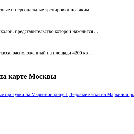
вые и персональные тренировки по таким ...
олой, представительство которой находится ...
сса, расположенный на площади 4200 кв ...
на карте Москвы
е прогулки на Марьиной роще
1
Ледовые катки на Марьиной р