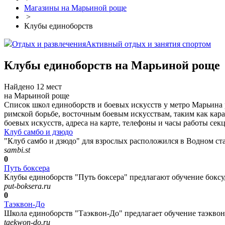
Магазины на Марьиной роще
>
Клубы единоборств
Отдых и развлечения
Активный отдых и занятия спортом
Клубы единоборств на Марьиной роще
Найдено 12 мест
на Марьиной роще
Список школ единоборств и боевых искусств у метро Марьина 
римской борьбе, восточным боевым искусствам, таким как кара
боевых искусств, адреса на карте, телефоны и часы работы се
Клуб самбо и дзюдо
"Клуб самбо и дзюдо" для взрослых расположился в Водном ст
sambi.st
0
Путь боксера
Клубы единоборств "Путь боксера" предлагают обучение боксу, 
put-boksera.ru
0
Таэквон-До
Школа единоборств "Таэквон-До" предлагает обучение таэквонд
taekwon-do.ru