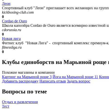
Леон
Спортивный клуб "Леон" приглашает всех желающих на группо
kickboxing-club.com
0
Cordao de Ouro
Школа капоэйра Cordao de Ouro является всемирно известной шк
cdorussia.ru
0
Новая лига
Фитнес клуб "Новая Лига" - спортивный комплекс премиум-кла
fitnessliga.ru
0
Клубы единоборств на Марьиной роще 
Похожие магазины и компании
Картинг на Марьиной роще
3
Йога на Марьиной роще
11
Конны
Добавить раcпродажу
Написать отзыв
Задать вопрос
Вопросы по теме
Отдых и развлечения
Тест