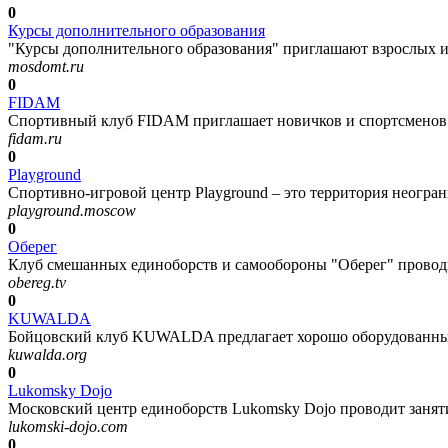
0
Курсы дополнительного образования
"Курсы дополнительного образования" приглашают взрослых и 
mosdomt.ru
0
FIDAM
Спортивный клуб FIDAM приглашает новичков и спортсменов 
fidam.ru
0
Playground
Спортивно-игровой центр Playground – это территория неогран
playground.moscow
0
Оберег
Клуб смешанных единоборств и самообороны "Оберег" проводи
obereg.tv
0
KUWALDA
Бойцовский клуб KUWALDA предлагает хорошо оборудованный 
kuwalda.org
0
Lukomsky Dojo
Московский центр единоборств Lukomsky Dojo проводит заняти
lukomski-dojo.com
0