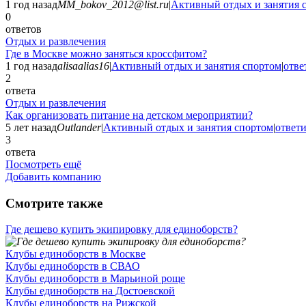
1 год назад
MM_bokov_2012@list.ru
|
Активный отдых и занятия 
0
ответов
Отдых и развлечения
Где в Москве можно заняться кроссфитом?
1 год назад
alisaalias16
|
Активный отдых и занятия спортом
|
отве
2
ответа
Отдых и развлечения
Как организовать питание на детском мероприятии?
5 лет назад
Outlander
|
Активный отдых и занятия спортом
|
ответи
3
ответа
Посмотреть ещё
Добавить компанию
Смотрите также
Где дешево купить экипировку для единоборств?
Клубы единоборств в Москве
Клубы единоборств в СВАО
Клубы единоборств в Марьиной роще
Клубы единоборств на Достоевской
Клубы единоборств на Рижской