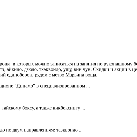
роща, в которых можно записаться на занятия по рукопашному б
тэ, айкидо, дзюдо, тхэквондо, ушу, вин чун. Скидки и акции в
кций единоборств рядом с метро Марьина роща.
адионе "Динамо" в специализированном ...
тайскому боксу, а также кикбоксингу ...
о по двум направлениям: таэквондо ...