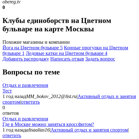
obereg.tv
0
Клубы единоборств на Цветном
бульваре на карте Москвы
Похожие магазины и компании
Йога на Цветном бульваре
5
Конные прогулки на Цветном
бульваре
1
Ледовые катки на Цветном бульваре
4
Добавить раcпродажу
Написать отзыв
Задать вопрос
Вопросы по теме
Отдых и развлечения
Тест
1 год назад
MM_bokov_2012@list.ru
|
Активный отдых и занятия
спортом
|
ответить
0
ответов
Отдых и развлечения
Где в Москве можно заняться кроссфитом?
1 год назад
alisaalias16
|
Активный отдых и занятия спортом
|
ответить