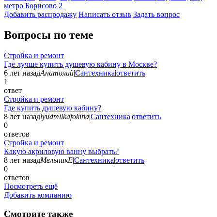
метро Борисово
2
Добавить раcпродажу
Написать отзыв
Задать вопрос
Вопросы по теме
Стройка и ремонт
Где лучше купить душевую кабину в Москве?
6 лет назад
Анатолий
|
Сантехника
|
ответить
1
ответ
Стройка и ремонт
Где купить душевую кабину?
8 лет назад
lyudmilkafokina
|
Сантехника
|
ответить
0
ответов
Стройка и ремонт
Какую акриловую ванну выбрать?
8 лет назад
МельникЕ
|
Сантехника
|
ответить
0
ответов
Посмотреть ещё
Добавить компанию
Смотрите также