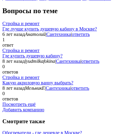
Вопросы по теме
Стройка и ремонт
Где лучше купить душевую кабину в Москве?
6 лет назад
Анатолий
|
Сантехника
|
ответить
1
ответ
Стройка и ремонт
Где купить душевую кабину?
8 лет назад
lyudmilkafokina
|
Сантехника
|
ответить
0
ответов
Стройка и ремонт
Какую акриловую ванну выбрать?
8 лет назад
МельникЕ
|
Сантехника
|
ответить
0
ответов
Посмотреть ещё
Добавить компанию
Смотрите также
Обогреватели - где дешевле в Москве?