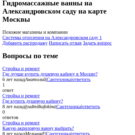
Гидромассажные ванны на
Александровском саду на карте
Москвы
Похожие магазины и компании
Системы отопления на Александровском саду
1
Добавить раcпродажу
Написать отзыв
Задать вопрос
Вопросы по теме
Стройка и ремонт
Где лучше купить душевую кабину в Москве?
6 лет назад
Анатолий
|
Сантехника
|
ответить
1
ответ
Стройка и ремонт
Где купить душевую кабину?
8 лет назад
lyudmilkafokina
|
Сантехника
|
ответить
0
ответов
Стройка и ремонт
Какую акриловую ванну выбрать?
8 лет назад
МельникЕ
|
Сантехника
|
ответить