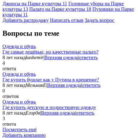
Джинсы на Парке культуры
11
Головные уборы на Парке
культуры
13
Пальто на Парке культуры
18
Пуховики на Парке
культуры
11
Добавить раcпродажу
Написать отзыв
Задать вопрос
Вопросы по теме
Одежда и обувь
Где самые дешёвые, но качественные пальто?
8 лет назад
kashemir
|
Верхняя одежда
|
ответить
4
ответа
Одежда и обувь
Где купить бушлат как у Путина в крещение?
8 лет назад
МельникЕ
|
Верхняя одежда
|
ответить
0
ответов
Одежда и обувь
Где купить детскую и подростковую одежду
8 лет назад
Егор0в
|
Верхняя одежда
|
ответить
3
ответа
Посмотреть ещё
Добавить компанию