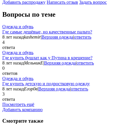
Добавить раcпродажу
Написать отзыв
Задать вопрос
Вопросы по теме
Одежда и обувь
Где самые дешёвые, но качественные пальто?
8 лет назад
kashemir
|
Верхняя одежда
|
ответить
4
ответа
Одежда и обувь
Где купить бушлат как у Путина в крещение?
8 лет назад
МельникЕ
|
Верхняя одежда
|
ответить
0
ответов
Одежда и обувь
Где купить детскую и подростковую одежду
8 лет назад
Егор0в
|
Верхняя одежда
|
ответить
3
ответа
Посмотреть ещё
Добавить компанию
Смотрите также