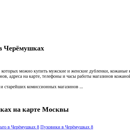
 в Черёмушках
в которых можно купить мужские и женские дубленки, кожаные 
ов, адреса на карте, телефоны и часы работы магазинов кожано
и старейших комиссионных магазинов ...
ках на карте Москвы
ьто в Черёмушках
8
Пуховики в Черёмушках
8