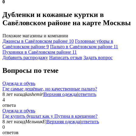
0
Дубленки и кожаные куртки в
Савёловском районе на карте Москвы
Похожие магазины и компании
Джинсы в Савёловском районе
10
Головные уборы в
Савёловском районе
9
Пальто в Савёловском районе
11
Пуховики в Савёловском районе
11
Добавить раcпродажу
Написать отзыв
Задать вопрос
Вопросы по теме
Одежда и обувь
Где самые дешёвые, но качественные пальто?
8 лет назад
kashemir
|
Верхняя одежда
|
ответить
4
ответа
Одежда и обувь
Где купить бушлат как у Путина в крещение?
8 лет назад
МельникЕ
|
Верхняя одежда
|
ответить
0
ответов