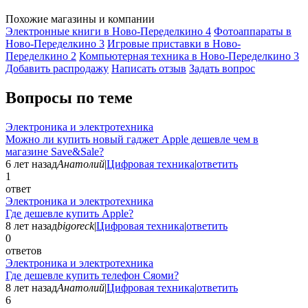
Похожие магазины и компании
Электронные книги в Ново-Переделкино
4
Фотоаппараты в
Ново-Переделкино
3
Игровые приставки в Ново-
Переделкино
2
Компьютерная техника в Ново-Переделкино
3
Добавить раcпродажу
Написать отзыв
Задать вопрос
Вопросы по теме
Электроника и электротехника
Можно ли купить новый гаджет Apple дешевле чем в
магазине Save&Sale?
6 лет назад
Анатолий
|
Цифровая техника
|
ответить
1
ответ
Электроника и электротехника
Где дешевле купить Apple?
8 лет назад
bigoreck
|
Цифровая техника
|
ответить
0
ответов
Электроника и электротехника
Где дешевле купить телефон Сяоми?
8 лет назад
Анатолий
|
Цифровая техника
|
ответить
6