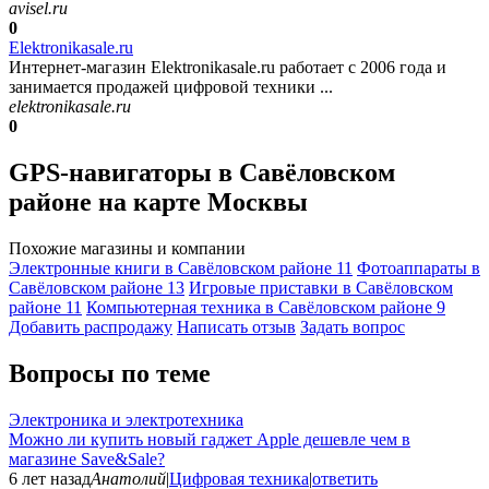
avisel.ru
0
Elektronikasale.ru
Интернет-магазин Elektronikasale.ru работает с 2006 года и
занимается продажей цифровой техники ...
elektronikasale.ru
0
GPS-навигаторы в Савёловском
районе на карте Москвы
Похожие магазины и компании
Электронные книги в Савёловском районе
11
Фотоаппараты в
Савёловском районе
13
Игровые приставки в Савёловском
районе
11
Компьютерная техника в Савёловском районе
9
Добавить раcпродажу
Написать отзыв
Задать вопрос
Вопросы по теме
Электроника и электротехника
Можно ли купить новый гаджет Apple дешевле чем в
магазине Save&Sale?
6 лет назад
Анатолий
|
Цифровая техника
|
ответить