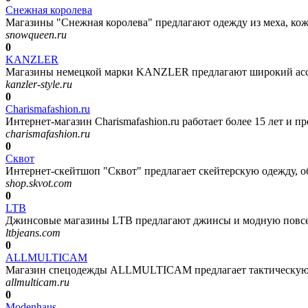
Снежная королева
Магазины "Снежная королева" предлагают одежду из меха, кож
snowqueen.ru
0
KANZLER
Магазины немецкой марки KANZLER предлагают широкий ассо
kanzler-style.ru
0
Charismafashion.ru
Интернет-магазин Charismafashion.ru работает более 15 лет и п
charismafashion.ru
0
Сквот
Интернет-скейтшоп "Сквот" предлагает скейтерскую одежду, обу
shop.skvot.com
0
LTB
Джинсовые магазины LTB предлагают джинсы и модную повседн
ltbjeans.com
0
ALLMULTICAM
Магазин спецодежды ALLMULTICAM предлагает тактическую од
allmulticam.ru
0
Modenhaus