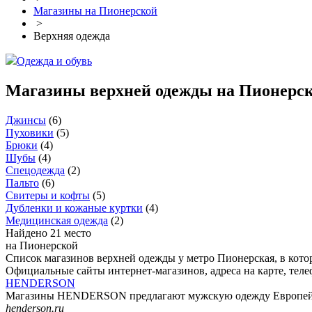
Магазины на Пионерской
>
Верхняя одежда
Одежда и обувь
Магазины верхней одежды на Пионерс
Джинсы
(
6
)
Пуховики
(
5
)
Брюки
(
4
)
Шубы
(
4
)
Спецодежда
(
2
)
Пальто
(
6
)
Свитеры и кофты
(
5
)
Дубленки и кожаные куртки
(
4
)
Медицинская одежда
(
2
)
Найдено 21 место
на Пионерской
Список магазинов верхней одежды у метро Пионерская, в кот
Официальные сайты интернет-магазинов, адреса на карте, тел
HENDERSON
Магазины HENDERSON предлагают мужскую одежду Европейског
henderson.ru