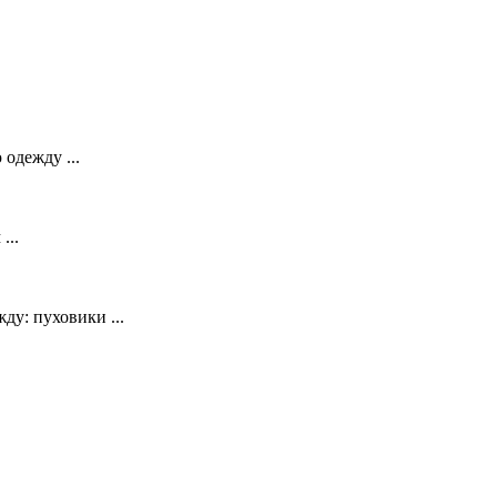
дежду ...
...
у: пуховики ...