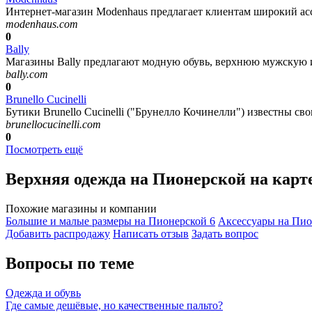
Интернет-магазин Modenhaus предлагает клиентам широкий ас
modenhaus.com
0
Bally
Магазины Bally предлагают модную обувь, верхнюю мужскую и
bally.com
0
Brunello Cucinelli
Бутики Brunello Cucinelli ("Брунелло Кочинелли") известны сво
brunellocucinelli.com
0
Посмотреть ещё
Верхняя одежда на Пионерской на кар
Похожие магазины и компании
Большие и малые размеры на Пионерской
6
Аксессуары на Пи
Добавить раcпродажу
Написать отзыв
Задать вопрос
Вопросы по теме
Одежда и обувь
Где самые дешёвые, но качественные пальто?