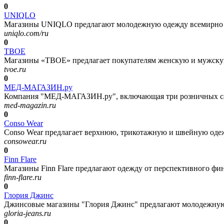
0
UNIQLO
Магазины UNIQLO предлагают молодежную одежду всемирно из
uniqlo.com/ru
0
ТВОЕ
Магазины «ТВОЕ» предлагает покупателям женскую и мужскую
tvoe.ru
0
МЕД-МАГАЗИН.ру
Компания "МЕД-МАГАЗИН.ру", включающая три розничных салон
med-magazin.ru
0
Conso Wear
Conso Wear предлагает верхнюю, трикотажную и швейную одежд
consowear.ru
0
Finn Flare
Магазины Finn Flare предлагают одежду от перспективного фин
finn-flare.ru
0
Глория Джинс
Джинсовые магазины "Глория Джинс" предлагают молодежную, 
gloria-jeans.ru
0