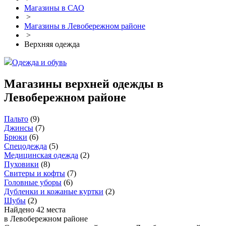
Магазины в САО
>
Магазины в Левобережном районе
>
Верхняя одежда
Одежда и обувь
Магазины верхней одежды в
Левобережном районе
Пальто
(
9
)
Джинсы
(
7
)
Брюки
(
6
)
Спецодежда
(
5
)
Медицинская одежда
(
2
)
Пуховики
(
8
)
Свитеры и кофты
(
7
)
Головные уборы
(
6
)
Дубленки и кожаные куртки
(
2
)
Шубы
(
2
)
Найдено 42 места
в Левобережном районе