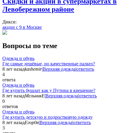
Скидки и акции в супермаркетах в
Левобережном районе
Дикси:
акции с 9 в Москве
Вопросы по теме
Одежда и обувь
Где самые дешёвые, но качественные пальто?
8 лет назад
kashemir
|
Верхняя одежда
|
ответить
4
ответа
Одежда и обувь
Где купить бушлат как у Путина в крещение?
8 лет назад
МельникЕ
|
Верхняя одежда
|
ответить
0
ответов
Одежда и обувь
Где купить детскую и подростковую одежду
8 лет назад
Егор0в
|
Верхняя одежда
|
ответить
3