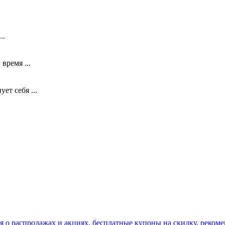
..
время ...
ет себя ...
я о распродажах и акциях, бесплатные купоны на скидку, рекоме