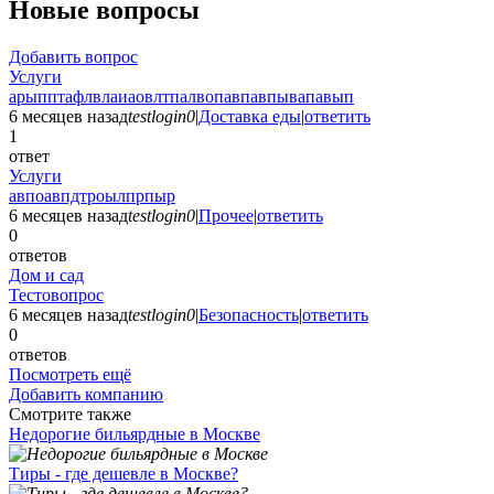
Новые вопросы
Добавить вопрос
Услуги
арыпптафлвлаиаовлтпалвопавпавпывапавып
6 месяцев назад
testlogin0
|
Доставка еды
|
ответить
1
ответ
Услуги
авпоавпдтроылпрпыр
6 месяцев назад
testlogin0
|
Прочее
|
ответить
0
ответов
Дом и сад
Тестовопрос
6 месяцев назад
testlogin0
|
Безопасность
|
ответить
0
ответов
Посмотреть ещё
Добавить компанию
Смотрите также
Недорогие бильярдные в Москве
Тиры - где дешевле в Москве?