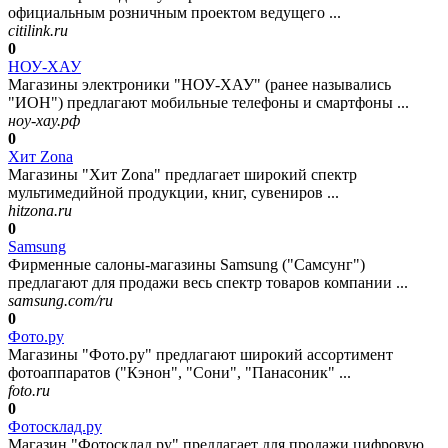
официальным розничным проектом ведущего ...
citilink.ru
0
НОУ-ХАУ
Магазины электроники "НОУ-ХАУ" (ранее назывались
"ИОН") предлагают мобильные телефоны и смартфоны ...
ноу-хау.рф
0
Хит Zona
Магазины "Хит Zona" предлагает широкий спектр
мультимедийной продукции, книг, сувениров ...
hitzona.ru
0
Samsung
Фирменные салоны-магазины Samsung ("Самсунг")
предлагают для продажи весь спектр товаров компании ...
samsung.com/ru
0
Фото.ру
Магазины "Фото.ру" предлагают широкий ассортимент
фотоаппаратов ("Кэнон", "Сони", "Панасоник" ...
foto.ru
0
Фотосклад.ру
Магазин "Фотосклад.ру" предлагает для продажи цифровую