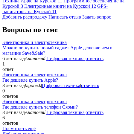
Техника Apple на Курской
11
Программное обеспечение на
Курской
3
Электронные книги на Курской
12
GPS-
навигаторы на Курской
11
Добавить раcпродажу
Написать отзыв
Задать вопрос
Вопросы по теме
Электроника и электротехника
Можно ли купить новый гаджет Apple дешевле чем в
магазине Save&Sale?
6 лет назад
Анатолий
|
Цифровая техника
|
ответить
1
ответ
Электроника и электротехника
Где дешевле купить Apple?
8 лет назад
bigoreck
|
Цифровая техника
|
ответить
0
ответов
Электроника и электротехника
Где дешевле купить телефон Сяоми?
8 лет назад
Анатолий
|
Цифровая техника
|
ответить
6
ответов
Посмотреть ещё
Добавить компанию