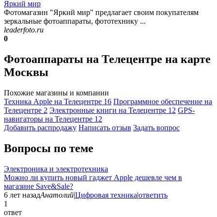
Яркий мир
Фотомагазин "Яркий мир" предлагает своим покупателям
зеркальные фотоаппараты, фототехнику ...
leaderfoto.ru
0
Фотоаппараты на Телецентре на карте
Москвы
Похожие магазины и компании
Техника Apple на Телецентре
16
Программное обеспечение на
Телецентре
2
Электронные книги на Телецентре
12
GPS-
навигаторы на Телецентре
12
Добавить раcпродажу
Написать отзыв
Задать вопрос
Вопросы по теме
Электроника и электротехника
Можно ли купить новый гаджет Apple дешевле чем в
магазине Save&Sale?
6 лет назад
Анатолий
|
Цифровая техника
|
ответить
1
ответ