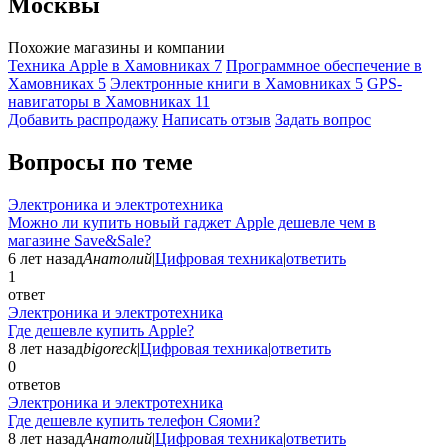
Москвы
Похожие магазины и компании
Техника Apple в Хамовниках
7
Программное обеспечение в
Хамовниках
5
Электронные книги в Хамовниках
5
GPS-
навигаторы в Хамовниках
11
Добавить раcпродажу
Написать отзыв
Задать вопрос
Вопросы по теме
Электроника и электротехника
Можно ли купить новый гаджет Apple дешевле чем в
магазине Save&Sale?
6 лет назад
Анатолий
|
Цифровая техника
|
ответить
1
ответ
Электроника и электротехника
Где дешевле купить Apple?
8 лет назад
bigoreck
|
Цифровая техника
|
ответить
0
ответов
Электроника и электротехника
Где дешевле купить телефон Сяоми?
8 лет назад
Анатолий
|
Цифровая техника
|
ответить