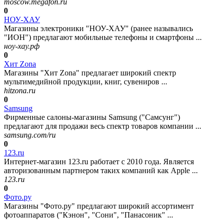
moscow.megafon.ru
0
НОУ-ХАУ
Магазины электроники "НОУ-ХАУ" (ранее назывались
"ИОН") предлагают мобильные телефоны и смартфоны ...
ноу-хау.рф
0
Хит Zona
Магазины "Хит Zona" предлагает широкий спектр
мультимедийной продукции, книг, сувениров ...
hitzona.ru
0
Samsung
Фирменные салоны-магазины Samsung ("Самсунг")
предлагают для продажи весь спектр товаров компании ...
samsung.com/ru
0
123.ru
Интернет-магазин 123.ru работает с 2010 года. Является
авторизованным партнером таких компаний как Apple ...
123.ru
0
Фото.ру
Магазины "Фото.ру" предлагают широкий ассортимент
фотоаппаратов ("Кэнон", "Сони", "Панасоник" ...