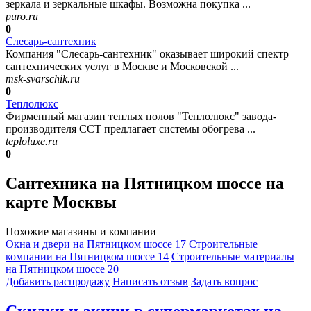
зеркала и зеркальные шкафы. Возможна покупка ...
puro.ru
0
Слесарь-сантехник
Компания "Слесарь-сантехник" оказывает широкий спектр
сантехнических услуг в Москве и Московской ...
msk-svarschik.ru
0
Теплолюкс
Фирменный магазин теплых полов "Теплолюкс" завода-
производителя ССТ предлагает системы обогрева ...
teploluxe.ru
0
Сантехника на Пятницком шоссе на
карте Москвы
Похожие магазины и компании
Окна и двери на Пятницком шоссе
17
Строительные
компании на Пятницком шоссе
14
Строительные материалы
на Пятницком шоссе
20
Добавить раcпродажу
Написать отзыв
Задать вопрос
Скидки и акции в супермаркетах на