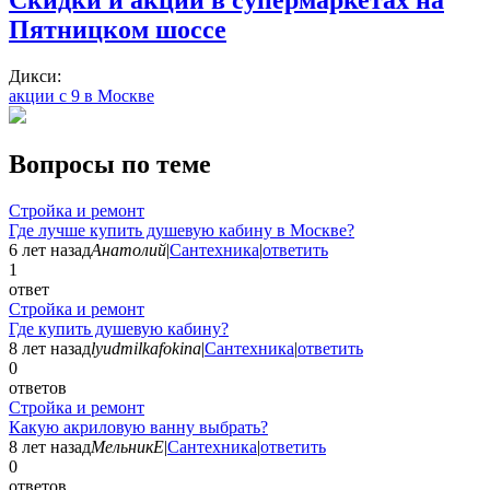
Пятницком шоссе
Дикси:
акции с 9 в Москве
Вопросы по теме
Стройка и ремонт
Где лучше купить душевую кабину в Москве?
6 лет назад
Анатолий
|
Сантехника
|
ответить
1
ответ
Стройка и ремонт
Где купить душевую кабину?
8 лет назад
lyudmilkafokina
|
Сантехника
|
ответить
0
ответов
Стройка и ремонт
Какую акриловую ванну выбрать?
8 лет назад
МельникЕ
|
Сантехника
|
ответить
0
ответов