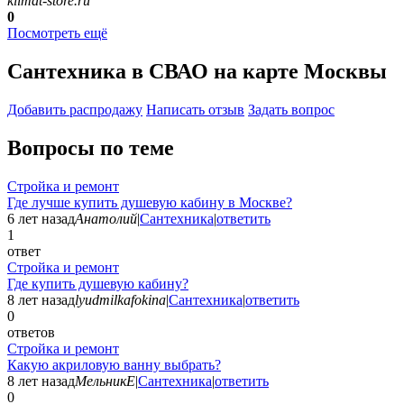
klimat-store.ru
0
Посмотреть ещё
Сантехника в СВАО на карте Москвы
Добавить раcпродажу
Написать отзыв
Задать вопрос
Вопросы по теме
Стройка и ремонт
Где лучше купить душевую кабину в Москве?
6 лет назад
Анатолий
|
Сантехника
|
ответить
1
ответ
Стройка и ремонт
Где купить душевую кабину?
8 лет назад
lyudmilkafokina
|
Сантехника
|
ответить
0
ответов
Стройка и ремонт
Какую акриловую ванну выбрать?
8 лет назад
МельникЕ
|
Сантехника
|
ответить
0