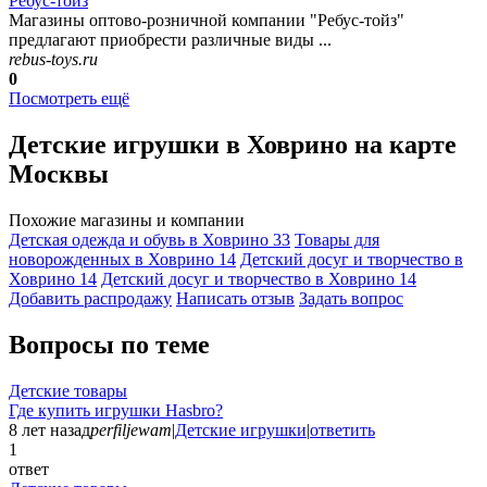
Ребус-тойз
Магазины оптово-розничной компании "Ребус-тойз"
предлагают приобрести различные виды ...
rebus-toys.ru
0
Посмотреть ещё
Детские игрушки в Ховрино на карте
Москвы
Похожие магазины и компании
Детская одежда и обувь в Ховрино
33
Товары для
новорожденных в Ховрино
14
Детский досуг и творчество в
Ховрино
14
Детский досуг и творчество в Ховрино
14
Добавить раcпродажу
Написать отзыв
Задать вопрос
Вопросы по теме
Детские товары
Где купить игрушки Hasbro?
8 лет назад
perfiljewam
|
Детские игрушки
|
ответить
1
ответ