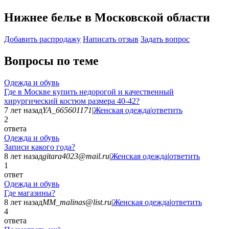
Нижнее белье в Московской области
Добавить раcпродажу
Написать отзыв
Задать вопрос
Вопросы по теме
Одежда и обувь
Где в Москве купить недорогой и качественный
хирургический костюм размера 40-42?
7 лет назад
YA_665601171
|
Женская одежда
|
ответить
2
ответа
Одежда и обувь
Записи какого года?
8 лет назад
gitara4023@mail.ru
|
Женская одежда
|
ответить
1
ответ
Одежда и обувь
Где магазины?
8 лет назад
MM_malinas@list.ru
|
Женская одежда
|
ответить
4
ответа