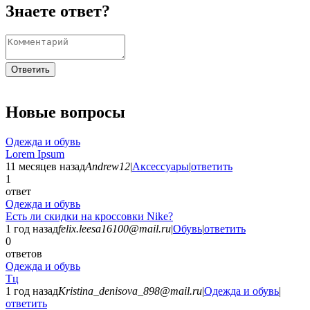
Знаете ответ?
Ответить
Новые вопросы
Одежда и обувь
Lorem Ipsum
11 месяцев назад
Andrew12
|
Аксессуары
|
ответить
1
ответ
Одежда и обувь
Есть ли скидки на кроссовки Nike?
1 год назад
felix.leesa16100@mail.ru
|
Обувь
|
ответить
0
ответов
Одежда и обувь
Тц
1 год назад
Kristina_denisova_898@mail.ru
|
Одежда и обувь
|
ответить