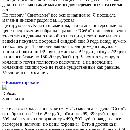
давно и не знаю какие магазины для беременных там сейчас
есть.
По поводу "Свитмамы" все верно написано. Я посещала
магазин-дисконт рядом с м. Курская.
Цитирую себя: Кстати я заметила, что самые интересные по
цене предложения собраны в разделе "Сейл" и дешевые вещи
это остатки довольно старой коллекции, некоторые из этих
вещей я покупала с хорошей скидкой еще 3 года назад, думаю
это коллекция 4-5 летней давности: например я покупала
капри и брюки по 199 руб., джинсы - 599 руб., юбку - 299 руб.
и нижнее белье по 150-200 рублей. (с) Вероятно ту старую
коллецию почти полностью раскупили, а на последние
коллекции скидки уже не такие существенные как раньше.
Моей вины в этом нет.
0
Комментировать
Katusta
8 лет назад
Сейчас я открыла сайт "Свитмамы", смотрим раздейл "Сейл":
есть брюки по 199 и 299 руб., юбки по 299, 399 руб.,шорты -
399 руб., туника или джемпер - 499, 599 руб. (правда не все
размеры в наличии, но цены хорошие). Есть и доставка и
самовывоз (самовывоз только в магазине возле м. Курская). Я