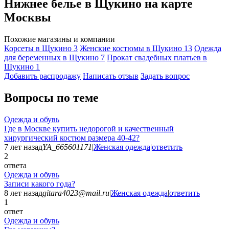
Нижнее белье в Щукино на карте
Москвы
Похожие магазины и компании
Корсеты в Щукино
3
Женские костюмы в Щукино
13
Одежда
для беременных в Щукино
7
Прокат свадебных платьев в
Щукино
1
Добавить раcпродажу
Написать отзыв
Задать вопрос
Вопросы по теме
Одежда и обувь
Где в Москве купить недорогой и качественный
хирургический костюм размера 40-42?
7 лет назад
YA_665601171
|
Женская одежда
|
ответить
2
ответа
Одежда и обувь
Записи какого года?
8 лет назад
gitara4023@mail.ru
|
Женская одежда
|
ответить
1
ответ
Одежда и обувь