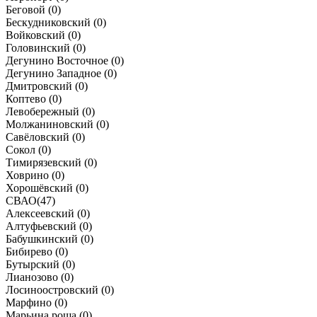
Беговой (
0
)
Бескудниковский (
0
)
Войковский (
0
)
Головинский (
0
)
Дегунино Восточное (
0
)
Дегунино Западное (
0
)
Дмитровский (
0
)
Коптево (
0
)
Левобережный (
0
)
Молжаниновский (
0
)
Савёловский (
0
)
Сокол (
0
)
Тимирязевский (
0
)
Ховрино (
0
)
Хорошёвский (
0
)
СВАО
(
47
)
Алексеевский (
0
)
Алтуфьевский (
0
)
Бабушкинский (
0
)
Бибирево (
0
)
Бутырский (
0
)
Лианозово (
0
)
Лосиноостровский (
0
)
Марфино (
0
)
Марьина роща (
0
)