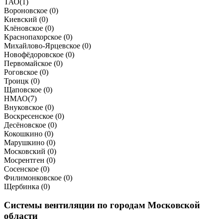
ТАО
(
1
)
Вороновское (
0
)
Киевский (
0
)
Клёновское (
0
)
Краснопахорское (
0
)
Михайлово-Ярцевское (
0
)
Новофёдоровское (
0
)
Первомайское (
0
)
Роговское (
0
)
Троицк (
0
)
Щаповское (
0
)
НМАО
(
7
)
Внуковское (
0
)
Воскресенское (
0
)
Десёновское (
0
)
Кокошкино (
0
)
Марушкино (
0
)
Московский (
0
)
Мосрентген (
0
)
Сосенское (
0
)
Филимонковское (
0
)
Щербинка (
0
)
Системы вентиляции по городам Московской
области