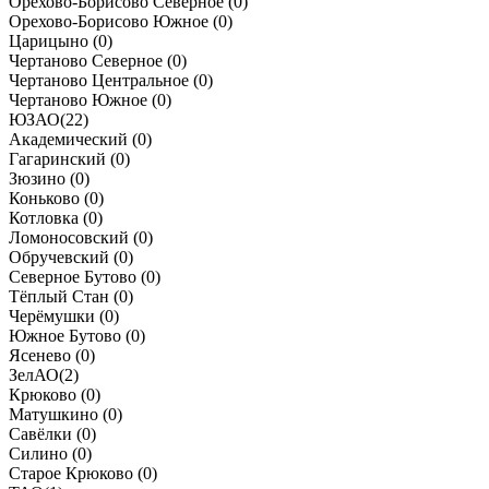
Орехово-Борисово Северное (
0
)
Орехово-Борисово Южное (
0
)
Царицыно (
0
)
Чертаново Северное (
0
)
Чертаново Центральное (
0
)
Чертаново Южное (
0
)
ЮЗАО
(
22
)
Академический (
0
)
Гагаринский (
0
)
Зюзино (
0
)
Коньково (
0
)
Котловка (
0
)
Ломоносовский (
0
)
Обручевский (
0
)
Северное Бутово (
0
)
Тёплый Стан (
0
)
Черёмушки (
0
)
Южное Бутово (
0
)
Ясенево (
0
)
ЗелАО
(
2
)
Крюково (
0
)
Матушкино (
0
)
Савёлки (
0
)
Силино (
0
)
Старое Крюково (
0
)