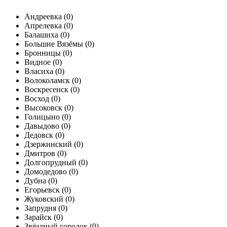
Андреевка (
0
)
Апрелевка (
0
)
Балашиха (
0
)
Большие Вязёмы (
0
)
Бронницы (
0
)
Видное (
0
)
Власиха (
0
)
Волоколамск (
0
)
Воскресенск (
0
)
Восход (
0
)
Высоковск (
0
)
Голицыно (
0
)
Давыдово (
0
)
Дедовск (
0
)
Дзержинский (
0
)
Дмитров (
0
)
Долгопрудный (
0
)
Домодедово (
0
)
Дубна (
0
)
Егорьевск (
0
)
Жуковский (
0
)
Запрудня (
0
)
Зарайск (
0
)
Звёздный городок (
0
)