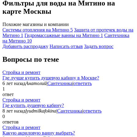
Фильтры для воды на Митино на
карте Москвы
Похожие магазины и компании
Системы отопления на Митино
5
Защита от протечек воды на
Митино
1
Гидромассажные ванны на Митино
1
Сантехника
на Митино
10
Добавить раcпродажу
Написать отзыв
Задать вопрос
Вопросы по теме
Стройка и ремонт
Где лучше купить душевую кабину в Москве?
6 лет назад
Анатолий
|
Сантехника
|
ответить
1
ответ
Стройка и ремонт
Где купить душевую кабину?
8 лет назад
lyudmilkafokina
|
Сантехника
|
ответить
0
ответов
Стройка и ремонт
Какую акриловую ванну выбрать?