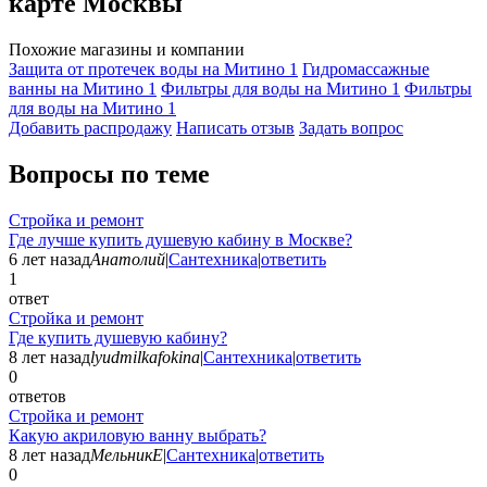
карте Москвы
Похожие магазины и компании
Защита от протечек воды на Митино
1
Гидромассажные
ванны на Митино
1
Фильтры для воды на Митино
1
Фильтры
для воды на Митино
1
Добавить раcпродажу
Написать отзыв
Задать вопрос
Вопросы по теме
Стройка и ремонт
Где лучше купить душевую кабину в Москве?
6 лет назад
Анатолий
|
Сантехника
|
ответить
1
ответ
Стройка и ремонт
Где купить душевую кабину?
8 лет назад
lyudmilkafokina
|
Сантехника
|
ответить
0
ответов
Стройка и ремонт
Какую акриловую ванну выбрать?
8 лет назад
МельникЕ
|
Сантехника
|
ответить
0