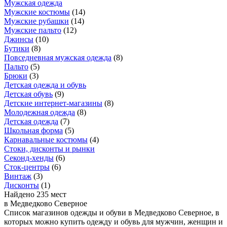
Мужская одежда
Мужские костюмы
(
14
)
Мужские рубашки
(
14
)
Мужские пальто
(
12
)
Джинсы
(
10
)
Бутики
(
8
)
Повседневная мужская одежда
(
8
)
Пальто
(
5
)
Брюки
(
3
)
Детская одежда и обувь
Детская обувь
(
9
)
Детские интернет-магазины
(
8
)
Молодежная одежда
(
8
)
Детская одежда
(
7
)
Школьная форма
(
5
)
Карнавальные костюмы
(
4
)
Стоки, дисконты и рынки
Секонд-хенды
(
6
)
Сток-центры
(
6
)
Винтаж
(
3
)
Дисконты
(
1
)
Найдено 235 мест
в Медведково Северное
Список магазинов одежды и обуви в Медведково Северное, в
которых можно купить одежду и обувь для мужчин, женщин и