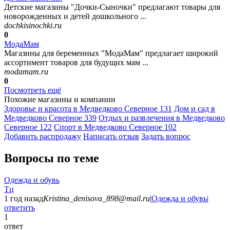
Детские магазины "Дочки-Сыночки" предлагают товары для
новорожденных и детей дошкольного ...
dochkisinochki.ru
0
МодаМам
Магазины для беременных "МодаМам" предлагает широкий
ассортимент товаров для будущих мам ...
modamam.ru
0
Посмотреть ещё
Похожие магазины и компании
Здоровье и красота в Медведково Северное
131
Дом и сад в
Медведково Северное
339
Отдых и развлечения в Медведково
Северное
122
Спорт в Медведково Северное
102
Добавить раcпродажу
Написать отзыв
Задать вопрос
Вопросы по теме
Одежда и обувь
Тц
1 год назад
Kristina_denisova_898@mail.ru
|
Одежда и обувь
|
ответить
1
ответ