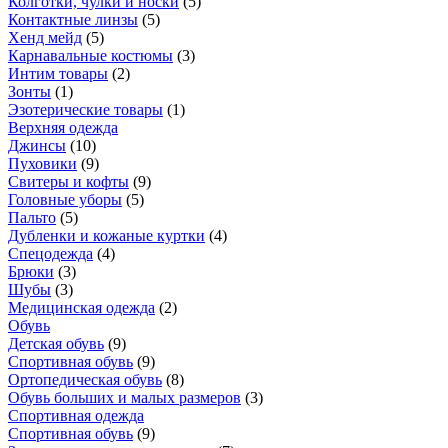
Колготки, чулки и носки
(
5
)
Контактные линзы
(
5
)
Хенд мейд
(
5
)
Карнавальные костюмы
(
3
)
Интим товары
(
2
)
Зонты
(
1
)
Эзотерические товары
(
1
)
Верхняя одежда
Джинсы
(
10
)
Пуховики
(
9
)
Свитеры и кофты
(
9
)
Головные уборы
(
5
)
Пальто
(
5
)
Дубленки и кожаные куртки
(
4
)
Спецодежда
(
4
)
Брюки
(
3
)
Шубы
(
3
)
Медицинская одежда
(
2
)
Обувь
Детская обувь
(
9
)
Спортивная обувь
(
9
)
Ортопедическая обувь
(
8
)
Обувь больших и малых размеров
(
3
)
Спортивная одежда
Спортивная обувь
(
9
)