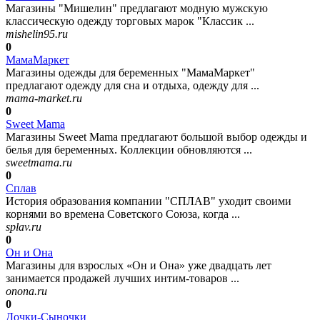
Магазины "Мишелин" предлагают модную мужскую
классическую одежду торговых марок "Классик ...
mishelin95.ru
0
МамаМаркет
Магазины одежды для беременных "МамаМаркет"
предлагают одежду для сна и отдыха, одежду для ...
mama-market.ru
0
Sweet Mama
Магазины Sweet Mama предлагают большой выбор одежды и
белья для беременных. Коллекции обновляются ...
sweetmama.ru
0
Сплав
История образования компании "СПЛАВ" уходит своими
корнями во времена Советского Союза, когда ...
splav.ru
0
Он и Она
Магазины для взрослых «Он и Она» уже двадцать лет
занимается продажей лучших интим-товаров ...
onona.ru
0
Дочки-Сыночки